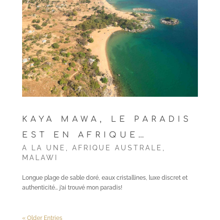
KAYA MAWA, LE PARADIS
EST EN AFRIQUE…
A LA UNE
,
AFRIQUE AUSTRALE
,
MALAWI
Longue plage de sable doré, eaux cristallines, luxe discret et
authenticité… j’ai trouvé mon paradis!
« Older Entries