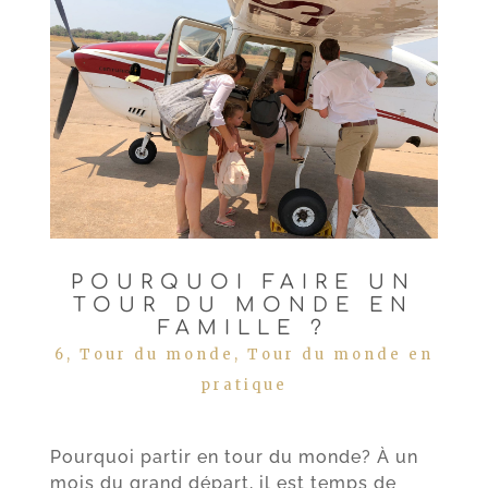
POURQUOI FAIRE UN
TOUR DU MONDE EN
FAMILLE ?
6
,
Tour du monde
,
Tour du monde en
pratique
Pourquoi partir en tour du monde? À un
mois du grand départ, il est temps de