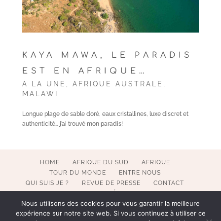
KAYA MAWA, LE PARADIS
EST EN AFRIQUE…
A LA UNE
,
AFRIQUE AUSTRALE
,
MALAWI
Longue plage de sable doré, eaux cristallines, luxe discret et
authenticité… j’ai trouvé mon paradis!
HOME
AFRIQUE DU SUD
AFRIQUE
TOUR DU MONDE
ENTRE NOUS
QUI SUIS JE ?
REVUE DE PRESSE
CONTACT
MENTIONS LÉGALES
Nous utilisons des cookies pour vous garantir la meilleure
expérience sur notre site web. Si vous continuez à utiliser ce