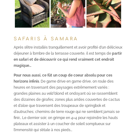
SAFARIS À SAMARA
Après s’être installés tranquillement et avoir profité d’un délicieux
déjeuner à l’ombre de la terrasse couverte, il est temps de
partir
en safari et de découvrir ce qui rend vraiment cet endroit
magique…
Pour nous aussi, ce fût un coup de coeur absolu pour ces
horizons infinis
. De game drive en game drive, on roule des
heures en traversant des paysages extrêmement variés :
grandes plaines au
veld
blond et ondoyant où se rassemblent
des dizaines de girafes; zones plus arides couvertes de cactus
et d’aloe que traversent des troupeaux de springbok et
d’autruches; chemins de terre rouge qui ne semblent jamais se
finir… Le dernier soir, on grimpe en 4×4 pour rejoindre les hauts
plateaux et assister à un coucher de soleil somptueux sur
l’immensité qui s’étale à nos pieds…