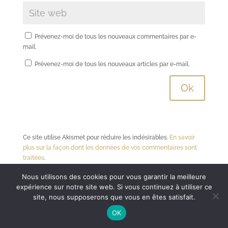
Prévenez-moi de tous les nouveaux commentaires par e-
mail.
Prévenez-moi de tous les nouveaux articles par e-mail.
Ce site utilise Akismet pour réduire les indésirables.
En savoir
plus sur la façon dont les données de vos commentaires sont
traitées
.
Nous utilisons des cookies pour vous garantir la meilleure
expérience sur notre site web. Si vous continuez à utiliser ce
site, nous supposerons que vous en êtes satisfait.
HOME
AFRIQUE DU SUD
AFRIQUE
OK
TOUR DU MONDE
ENTRE NOUS