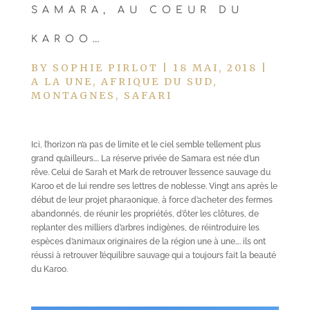
SAMARA, AU COEUR DU
KAROO…
BY
SOPHIE PIRLOT
|
18 MAI, 2018
|
A LA UNE
,
AFRIQUE DU SUD
,
MONTAGNES
,
SAFARI
Ici, l’horizon n’a pas de limite et le ciel semble tellement plus
grand qu’ailleurs…. La réserve privée de Samara est née d’un
rêve. Celui de Sarah et Mark de retrouver l’essence sauvage du
Karoo et de lui rendre ses lettres de noblesse. Vingt ans après le
début de leur projet pharaonique, à force d’acheter des fermes
abandonnés, de réunir les propriétés, d’ôter les clôtures, de
replanter des milliers d’arbres indigènes, de réintroduire les
espèces d’animaux originaires de la région une à une…. ils ont
réussi à retrouver l’équilibre sauvage qui a toujours fait la beauté
du Karoo.