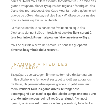
parcs du Nord mais elle y est aussi fort différente. On croise des
grands troupeaux d’oryx, typiques des régions désertiques, des
élans, des redhartebeest, des Cape Mountain zebra qu’on ne voit
que de ce côté-ci du pays et des Black Wildbeest (cousins des
gnous « bleus » qu’on voit au Nord).
La réserve continue sa constante évolution puisque des
éléphants viennent d’être introduits et que
des lions seront à
leur tour introduits en mai pour en faire une réserve Big 5
.
Mais ce qui fait la fierté de Samara, ce sont ses
guépards,
devenus le symbole de la réserve
…
TRAQUER À PIED LES
GUÉPARDS
Six guépards se partagent l’immense territoire de Samara. Un
mâle solitaire, une femelle et ses 4 petits (déjà assez grands
d’ailleurs). Ils peuvent être repérés grâce à un petit émetteur
radio.
Pendant tous les game drives, le ranger est
accompagné d’un tracker qui déploie de temps en temps une
grande antenne pour voir s’il repère un signal
. Rien n’est
garanti, la réserve est immense et les guépards s’y baladent en