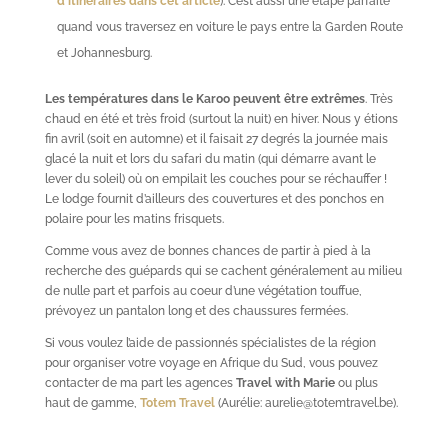
d’itinéraires dans cet article
). C’est aussi une étape parfaite
quand vous traversez en voiture le pays entre la Garden Route
et Johannesburg.
Les températures dans le Karoo peuvent être extrêmes
. Très
chaud en été et très froid (surtout la nuit) en hiver. Nous y étions
fin avril (soit en automne) et il faisait 27 degrés la journée mais
glacé la nuit et lors du safari du matin (qui démarre avant le
lever du soleil) où on empilait les couches pour se réchauffer !
Le lodge fournit d’ailleurs des couvertures et des ponchos en
polaire pour les matins frisquets.
Comme vous avez de bonnes chances de partir à pied à la
recherche des guépards qui se cachent généralement au milieu
de nulle part et parfois au coeur d’une végétation touffue,
prévoyez un pantalon long et des chaussures fermées.
Si vous voulez l’aide de passionnés spécialistes de la région
pour organiser votre voyage en Afrique du Sud, vous pouvez
contacter de ma part les agences
Travel with Marie
ou plus
haut de gamme,
Totem Travel
(Aurélie: aurelie@totemtravel.be).