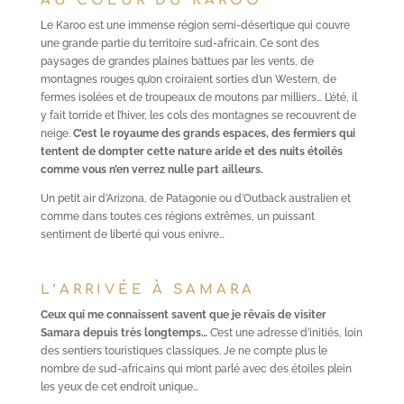
AU COEUR DU KAROO
Le Karoo est une immense région semi-désertique qui couvre
une grande partie du territoire sud-africain. Ce sont des
paysages de grandes plaines battues par les vents, de
montagnes rouges qu’on croiraient sorties d’un Western, de
fermes isolées et de troupeaux de moutons par milliers… L’été, il
y fait torride et l’hiver, les cols des montagnes se recouvrent de
neige.
C’est le royaume des grands espaces, des fermiers qui
tentent de dompter cette nature aride et des nuits étoilés
comme vous n’en verrez nulle part ailleurs.
Un petit air d’Arizona, de Patagonie ou d’Outback australien et
comme dans toutes ces régions extrêmes, un puissant
sentiment de liberté qui vous enivre…
L’ARRIVÉE À SAMARA
Ceux qui me connaissent savent que je rêvais de visiter
Samara depuis très longtemps…
C’est une adresse d’initiés, loin
des sentiers touristiques classiques. Je ne compte plus le
nombre de sud-africains qui m’ont parlé avec des étoiles plein
les yeux de cet endroit unique…