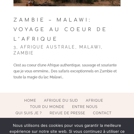
ZAMBIE – MALAWI:
VOYAGE AU COEUR DE
L’AFRIQUE
3
,
AFRIQUE AUSTRALE
,
MALAWI
,
ZAMBIE
C’est au coeur d’une Afrique authentique, sauvage et souriante
que je vous emmène… Des safaris exceptionnels en Zambie et
toute la magie du lac Malawi…
HOME
AFRIQUE DU SUD
AFRIQUE
TOUR DU MONDE
ENTRE NOUS
QUI SUIS JE ?
REVUE DE PRESSE
CONTACT
MENTIONS LÉGALES
Nous utilisons des cookies pour vous garantir la meilleure
expérience sur notre site web. Si vous continuez à utiliser ce