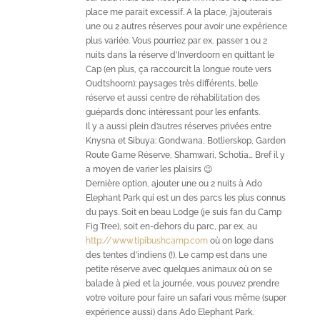
place me parait excessif. A la place, j’ajouterais
une ou 2 autres réserves pour avoir une expérience
plus variée. Vous pourriez par ex, passer 1 ou 2
nuits dans la réserve d’Inverdoorn en quittant le
Cap (en plus, ça raccourcit la longue route vers
Oudtshoorn): paysages très différents, belle
réserve et aussi centre de réhabilitation des
guépards donc intéressant pour les enfants.
Il y a aussi plein d’autres réserves privées entre
Knysna et Sibuya: Gondwana, Botlierskop, Garden
Route Game Réserve, Shamwari, Schotia… Bref il y
a moyen de varier les plaisirs 😉
Dernière option, ajouter une ou 2 nuits à Ado
Elephant Park qui est un des parcs les plus connus
du pays. Soit en beau Lodge (je suis fan du Camp
Fig Tree), soit en-dehors du parc, par ex, au
http://www.tipibushcamp.com
où on loge dans
des tentes d’indiens (!). Le camp est dans une
petite réserve avec quelques animaux où on se
balade à pied et la journée, vous pouvez prendre
votre voiture pour faire un safari vous même (super
expérience aussi) dans Ado Elephant Park.