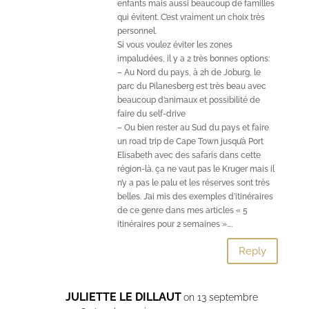
enfants mais aussi beaucoup de familles
qui évitent. C’est vraiment un choix très
personnel.
Si vous voulez éviter les zones
impaludées, il y a 2 très bonnes options:
– Au Nord du pays, à 2h de Joburg, le
parc du Pilanesberg est très beau avec
beaucoup d’animaux et possibilité de
faire du self-drive
– Ou bien rester au Sud du pays et faire
un road trip de Cape Town jusqu’à Port
Elisabeth avec des safaris dans cette
région-là. ça ne vaut pas le Kruger mais il
n’y a pas le palu et les réserves sont très
belles. J’ai mis des exemples d’itinéraires
de ce genre dans mes articles « 5
itinéraires pour 2 semaines »….
Reply
JULIETTE LE DILLAUT
on 13 septembre