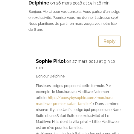
Delphine
on 26 mars 2018 at 15 h 18 min
Bonjour. Merci pour vos conseils. Vous parlez d’un lodge
en exclusivité. Pourriez vous me donner l adresse svp?
Nous planifions de partir en mars 2019 avec notre fille
de 6 ans
Reply
Sophie Pirlot
on 27 mars 2018 at 9 h 12
min
Bonjour Delphine,
Plusieurs lodges proposent cette formule. Par
exemple, le Morukuru au Madikwe (voir mon
article:
https://poesybysophie.com/morukuru-
madikwe-premier-safari-famille/
). Dans la même
réserve, il y a le Jaci’s Lodge (qui propose une Nare
Suite et une Safari Suite en exclusivité) et Le
Madikwe Hills dont la villa privé « Little Madikwe »
est un rêve pour les familles.
Au Kruger, il y a le Jock Safari lodge qui a une villa