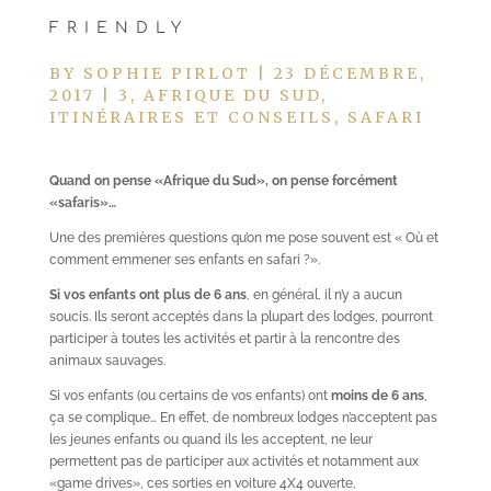
FRIENDLY
BY
SOPHIE PIRLOT
|
23 DÉCEMBRE,
2017
|
3
,
AFRIQUE DU SUD
,
ITINÉRAIRES ET CONSEILS
,
SAFARI
Quand on pense «Afrique du Sud», on pense forcément
«safaris»…
Une des premières questions qu’on me pose souvent est « Où et
comment emmener ses enfants en safari ?».
Si vos enfants ont plus de 6 ans
, en général, il n’y a aucun
soucis. Ils seront acceptés dans la plupart des lodges, pourront
participer à toutes les activités et partir à la rencontre des
animaux sauvages.
Si vos enfants (ou certains de vos enfants) ont
moins de 6 ans
,
ça se complique… En effet, de nombreux lodges n’acceptent pas
les jeunes enfants ou quand ils les acceptent, ne leur
permettent pas de participer aux activités et notamment aux
«game drives», ces sorties en voiture 4X4 ouverte,