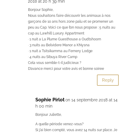
2018 at 20 h 39 min
Bonjour Sophie,
Nous souhaitons faire découvrir les animaux à nos
garçons de 10 ans hors zone palu et se promener un
peu au Cap. Voici ce que l’on nous propose : 5 nuits au
cap au Lawhill Luxury Appartment
· 1 nuit a La Plume Guesthouse a Oudtshoorn
· 3 nuits au Belvidere Manor a KNysna
· 1 nuit a Tsitsikamma au Fernery Lodge
· 4 nuits au Sibuya River Camp
Cela vous semble-t-il judicieux ?
D’avance merci pour votre avis et bonne soiree
Reply
Sophie Pirlot
on 14 septembre 2018 at 14
h 00 min
Bonjour Juliette,
A quelle période venez-vous?
Si j’ai bien compté, vous avez 14 nuits sur place. Je