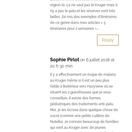
région-là. ça ne vaut pas le Kruger mais il
n’y a pas le palu et les réserves sont très
belles. J’ai mis des exemples d’itinéraires
de ce genre dans mes articles « 5
itinéraires pour 2 semaines »….
Reply
Sophie Pirlot
on 6 juillet 2018 at
20 h 30 min
Il y a effectivement un risque de malaria
au Kruger même si il est un peu plus
faible à l’extérieur vers Hazyview où se
situent les 2 guesthouses que je vous
conseillais. Il existe des formes
pédiatriques des traitements anti-palu.
Moi, je les écrase dans quelque chose de
sucré (comme une petite cuillère de
Nutella). Je connais beaucoup de familles
qui vont au Kruger avec de jeunes