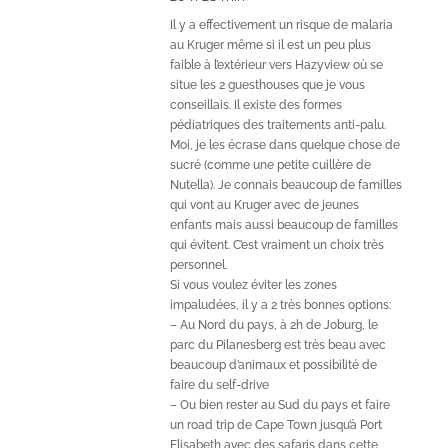
Il y a effectivement un risque de malaria
au Kruger même si il est un peu plus
faible à l’extérieur vers Hazyview où se
situe les 2 guesthouses que je vous
conseillais. Il existe des formes
pédiatriques des traitements anti-palu.
Moi, je les écrase dans quelque chose de
sucré (comme une petite cuillère de
Nutella). Je connais beaucoup de familles
qui vont au Kruger avec de jeunes
enfants mais aussi beaucoup de familles
qui évitent. C’est vraiment un choix très
personnel.
Si vous voulez éviter les zones
impaludées, il y a 2 très bonnes options:
– Au Nord du pays, à 2h de Joburg, le
parc du Pilanesberg est très beau avec
beaucoup d’animaux et possibilité de
faire du self-drive
– Ou bien rester au Sud du pays et faire
un road trip de Cape Town jusqu’à Port
Elisabeth avec des safaris dans cette