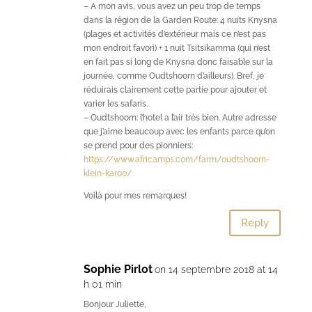
– A mon avis, vous avez un peu trop de temps
dans la région de la Garden Route: 4 nuits Knysna
(plages et activités d’extérieur mais ce n’est pas
mon endroit favori) + 1 nuit Tsitsikamma (qui n’est
en fait pas si long de Knysna donc faisable sur la
journée, comme Oudtshoorn d’ailleurs). Bref, je
réduirais clairement cette partie pour ajouter et
varier les safaris.
– Oudtshoorn: l’hotel a l’air très bien. Autre adresse
que j’aime beaucoup avec les enfants parce qu’on
se prend pour des pionniers:
https://www.africamps.com/farm/oudtshoorn-
klein-karoo/
Voilà pour mes remarques!
Reply
Sophie Pirlot
on 14 septembre 2018 at 14
h 01 min
Bonjour Juliette,