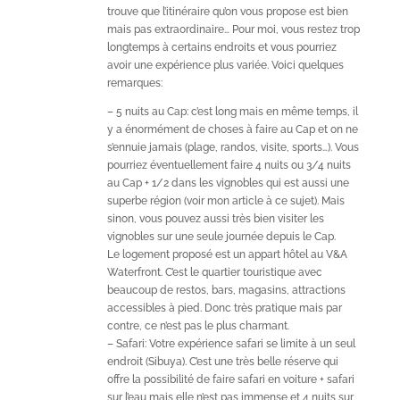
trouve que l’itinéraire qu’on vous propose est bien
mais pas extraordinaire… Pour moi, vous restez trop
longtemps à certains endroits et vous pourriez
avoir une expérience plus variée. Voici quelques
remarques:
– 5 nuits au Cap: c’est long mais en même temps, il
y a énormément de choses à faire au Cap et on ne
s’ennuie jamais (plage, randos, visite, sports…). Vous
pourriez éventuellement faire 4 nuits ou 3/4 nuits
au Cap + 1/2 dans les vignobles qui est aussi une
superbe région (voir mon article à ce sujet). Mais
sinon, vous pouvez aussi très bien visiter les
vignobles sur une seule journée depuis le Cap.
Le logement proposé est un appart hôtel au V&A
Waterfront. C’est le quartier touristique avec
beaucoup de restos, bars, magasins, attractions
accessibles à pied. Donc très pratique mais par
contre, ce n’est pas le plus charmant.
– Safari: Votre expérience safari se limite à un seul
endroit (Sibuya). C’est une très belle réserve qui
offre la possibilité de faire safari en voiture + safari
sur l’eau mais elle n’est pas immense et 4 nuits sur