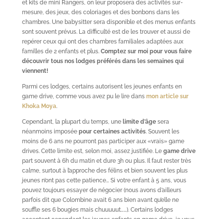
et kits de mini Rangers, on leur proposera des activités sur-
mesure, des jeux, des coloriages et des bonbons dans les
chambres. Une babysitter sera disponible et des menus enfants
sont souvent prévus. La difficulté est de les trouver et aussi de
repérer ceux qui ont des chambres familiales adaptées aux
familles de 2 enfants et plus.
Comptez sur moi pour vous faire
découvrir tous nos lodges préférés dans les semaines qui
viennent!
Parmi ces lodges, certains autorisent les jeunes enfants en
game drive, comme vous avez pu le lire dans
mon article sur
Khoka Moya
.
Cependant, la plupart du temps, une
limite d’âge
sera
néanmoins imposée
pour certaines activités
. Souvent les
moins de 6 ans ne pourront pas participer aux «vrais» game
drives. Cette limite est, selon moi, assez justifiée. Le
game drive
part souvent à 6h du matin et dure 3h ou plus. Il faut rester très
calme, surtout à l’approche des félins et bien souvent les plus
jeunes n’ont pas cette patience… Si votre enfant à 5 ans, vous
pouvez toujours essayer de négocier (nous avons d’ailleurs
parfois dit que Colombine avait 6 ans bien avant qu’elle ne
souffle ses 6 bougies mais chuuuuut……). Certains lodges