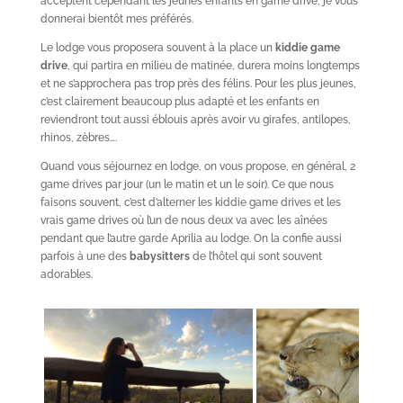
acceptent cependant les jeunes enfants en game drive, je vous
donnerai bientôt mes préférés.
Le lodge vous proposera souvent à la place un
kiddie game
drive
, qui partira en milieu de matinée, durera moins longtemps
et ne s’approchera pas trop près des félins. Pour les plus jeunes,
c’est clairement beaucoup plus adapté et les enfants en
reviendront tout aussi éblouis après avoir vu girafes, antilopes,
rhinos, zèbres….
Quand vous séjournez en lodge, on vous propose, en général, 2
game drives par jour (un le matin et un le soir). Ce que nous
faisons souvent, c’est d’alterner les kiddie game drives et les
vrais game drives où l’un de nous deux va avec les aînées
pendant que l’autre garde Aprilia au lodge. On la confie aussi
parfois à une des
babysitters
de l’hôtel qui sont souvent
adorables.