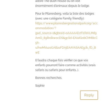
adoré The Bush House où on voit
énormément d’animaux depuis le lodge.
Pour le Pilanesberg, voila la liste des lodges
(avec une catégorie Family friendly):
https://www.pilanesbergnationalpark.org/acc
ommodation/?
gad_source=1&gbraid=0AAAAADzFI1TeVLMrl9
AmO_89Rrdkw0cDS&gclid=EAIaIQobChMI8cC
5h-
vJhwMVuzoGAB2sFDAjEAAYASAAEgJb_fD_B
wE
Il faudra chaque fois vérifier ce que vos
enfants pourront faire comme activités (vrais
safaris ou safaris pour enfants…).
Bonnes recherches,
Sophie
Reply