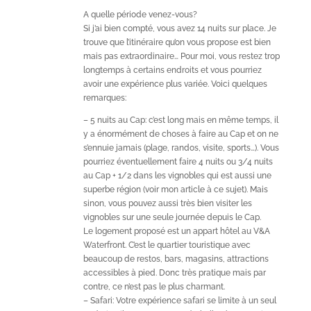
A quelle période venez-vous?
Si j’ai bien compté, vous avez 14 nuits sur place. Je
trouve que l’itinéraire qu’on vous propose est bien
mais pas extraordinaire… Pour moi, vous restez trop
longtemps à certains endroits et vous pourriez
avoir une expérience plus variée. Voici quelques
remarques:
– 5 nuits au Cap: c’est long mais en même temps, il
y a énormément de choses à faire au Cap et on ne
s’ennuie jamais (plage, randos, visite, sports…). Vous
pourriez éventuellement faire 4 nuits ou 3/4 nuits
au Cap + 1/2 dans les vignobles qui est aussi une
superbe région (voir mon article à ce sujet). Mais
sinon, vous pouvez aussi très bien visiter les
vignobles sur une seule journée depuis le Cap.
Le logement proposé est un appart hôtel au V&A
Waterfront. C’est le quartier touristique avec
beaucoup de restos, bars, magasins, attractions
accessibles à pied. Donc très pratique mais par
contre, ce n’est pas le plus charmant.
– Safari: Votre expérience safari se limite à un seul