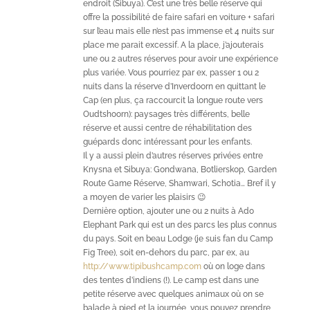
endroit (Sibuya). C’est une très belle réserve qui
offre la possibilité de faire safari en voiture + safari
sur l’eau mais elle n’est pas immense et 4 nuits sur
place me parait excessif. A la place, j’ajouterais
une ou 2 autres réserves pour avoir une expérience
plus variée. Vous pourriez par ex, passer 1 ou 2
nuits dans la réserve d’Inverdoorn en quittant le
Cap (en plus, ça raccourcit la longue route vers
Oudtshoorn): paysages très différents, belle
réserve et aussi centre de réhabilitation des
guépards donc intéressant pour les enfants.
Il y a aussi plein d’autres réserves privées entre
Knysna et Sibuya: Gondwana, Botlierskop, Garden
Route Game Réserve, Shamwari, Schotia… Bref il y
a moyen de varier les plaisirs 😉
Dernière option, ajouter une ou 2 nuits à Ado
Elephant Park qui est un des parcs les plus connus
du pays. Soit en beau Lodge (je suis fan du Camp
Fig Tree), soit en-dehors du parc, par ex, au
http://www.tipibushcamp.com
où on loge dans
des tentes d’indiens (!). Le camp est dans une
petite réserve avec quelques animaux où on se
balade à pied et la journée, vous pouvez prendre