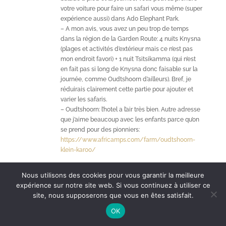
votre voiture pour faire un safari vous même (super
expérience aussi) dans Ado Elephant Park.
– A mon avis, vous avez un peu trop de temps
dans la région de la Garden Route: 4 nuits Knysna
(plages et activités d’extérieur mais ce n’est pas
mon endroit favori) + 1 nuit Tsitsikamma (qui n’est
en fait pas si long de Knysna donc faisable sur la
journée, comme Oudtshoorn d’ailleurs). Bref, je
réduirais clairement cette partie pour ajouter et
varier les safaris.
– Oudtshoorn: l’hotel a l’air très bien. Autre adresse
que j’aime beaucoup avec les enfants parce qu’on
se prend pour des pionniers:
https://www.africamps.com/farm/oudtshoorn-
klein-karoo/
En fait, on s’approcherait de l’itinéraire 4 de cet
Nous utilisons des cookies pour vous garantir la meilleure
article:
https://poesybysophie.com/itineraires-15-
expérience sur notre site web. Si vous continuez à utiliser ce
jours-afrique-du-sud/
site, nous supposerons que vous en êtes satisfait.
Voilà pour mes remarques!
OK
Reply