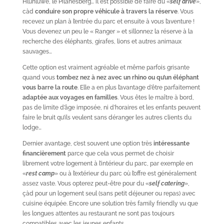
Hluhluwe, le Pilanesberg… il est possible de faire du «
self drive
»,
càd
conduire son propre véhicule à travers la réserve
. Vous
recevez un plan à l’entrée du parc et ensuite à vous l’aventure !
Vous devenez un peu le « Ranger » et sillonnez la réserve à la
recherche des éléphants, girafes, lions et autres animaux
sauvages…
Cette option est vraiment agréable et même parfois grisante
quand vous
tombez nez à nez avec un rhino ou qu’un éléphant
vous barre la route
. Elle a en plus l’avantage d’être parfaitement
adaptée aux voyages en familles
. Vous êtes le maître à bord,
pas de limite d’âge imposée, ni d’horaires et les enfants peuvent
faire le bruit qu’ils veulent sans déranger les autres clients du
lodge…
Dernier avantage, c’est souvent une option très
intéressante
financièrement
parce que cela vous permet de choisir
librement votre logement à l’intérieur du parc, par exemple en
«
rest camp
» ou à l’extérieur du parc où l’offre est généralement
assez vaste. Vous opterez peut-être pour du «
self catering
»,
çàd pour un logement seul (sans petit déjeuner ou repas) avec
cuisine équipée. Encore une solution très family friendly vu que
les longues attentes au restaurant ne sont pas toujours
compatibles avec les jeunes enfants…