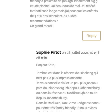
friendly à proximité de joburgh. Idéalement big 5,
et une piscine. J’ai beaucoup de mal. J’ai repéré
tamboti bush lodge mais j’ai peur que les enfants
de 3 et 6 ans s’ennuient. As tu des
recommandations ?
Un grand merci !
Reply
Sophie Pirlot
on 28 juillet 2024 at 15 h
28 min
Bonjour Kate,
Tamboti est dans la réserve de Dinokeng qui
n’est pas la plus impressionnante.
Je vous conseille d’aller un peu plus jusqu’au
parc du Pilanesberg (2h depuis Johannesburg)
ou dans la réserve du Madikwe (4h de route
depuis Johannesburg).
Dans le Madikwe, Tao Game Lodge est connu
pour être très family friendly. Et nous avions