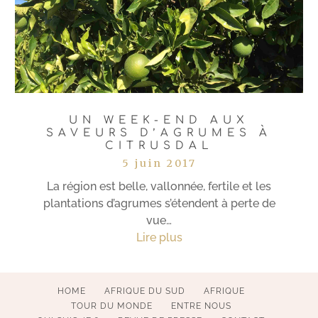
UN WEEK-END AUX
SAVEURS D’AGRUMES À
CITRUSDAL
5 juin 2017
La région est belle, vallonnée, fertile et les
plantations d’agrumes s’étendent à perte de
vue…
Lire plus
HOME
AFRIQUE DU SUD
AFRIQUE
TOUR DU MONDE
ENTRE NOUS