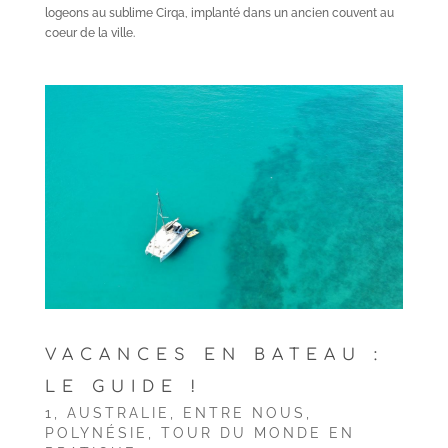
logeons au sublime Cirqa, implanté dans un ancien couvent au
coeur de la ville.
VACANCES EN BATEAU :
LE GUIDE !
1
,
AUSTRALIE
,
ENTRE NOUS
,
POLYNÉSIE
,
TOUR DU MONDE EN