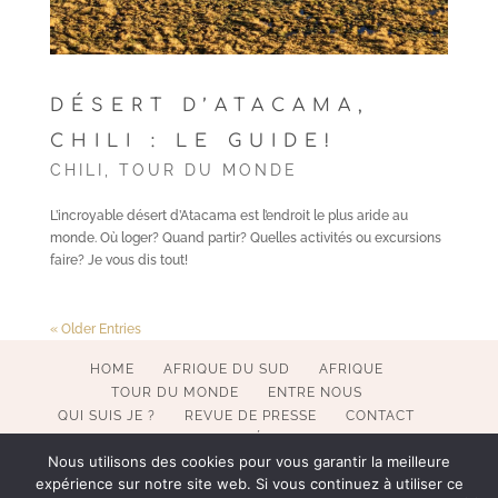
DÉSERT D’ATACAMA,
CHILI : LE GUIDE!
CHILI
,
TOUR DU MONDE
L’incroyable désert d’Atacama est l’endroit le plus aride au
monde. Où loger? Quand partir? Quelles activités ou excursions
faire? Je vous dis tout!
« Older Entries
HOME
AFRIQUE DU SUD
AFRIQUE
TOUR DU MONDE
ENTRE NOUS
QUI SUIS JE ?
REVUE DE PRESSE
CONTACT
MENTIONS LÉGALES
Nous utilisons des cookies pour vous garantir la meilleure
expérience sur notre site web. Si vous continuez à utiliser ce