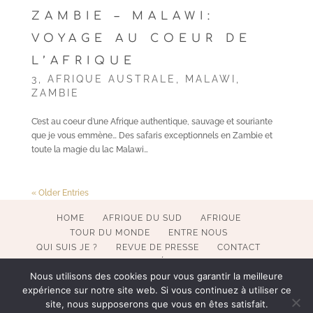
ZAMBIE – MALAWI:
VOYAGE AU COEUR DE
L’AFRIQUE
3
,
AFRIQUE AUSTRALE
,
MALAWI
,
ZAMBIE
C’est au coeur d’une Afrique authentique, sauvage et souriante
que je vous emmène… Des safaris exceptionnels en Zambie et
toute la magie du lac Malawi…
« Older Entries
HOME
AFRIQUE DU SUD
AFRIQUE
TOUR DU MONDE
ENTRE NOUS
QUI SUIS JE ?
REVUE DE PRESSE
CONTACT
MENTIONS LÉGALES
Nous utilisons des cookies pour vous garantir la meilleure
expérience sur notre site web. Si vous continuez à utiliser ce
site, nous supposerons que vous en êtes satisfait.