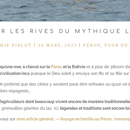
UR LES RIVES DU MYTHIQUE 
HIE PIRLOT
|
26 MARS, 2021
|
PÉROU
,
TOUR DU
qu’une mer, à cheval sur le
Pérou
et la Bolivie
et à plus de 3800m d’al
civilisation inca
puisque le Dieu soleil y envoya son fils et sa fille su
On prétend que des citées y seraient peut-être enfouies ou qu’un roi
adors espagnols…
d’agriculteurs dont beaucoup vivent encore de manière traditionnell
 grenouilles géantes du lac. Ici,
légendes et traditions sont encore bi
-vous sur
mon article général :
« Voyage en famille au Pérou : immanq