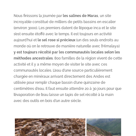
Nous finissons la journée par
les salines de Maras
, un site
incroyable constitué de milliers de petits bassins en escalier
(environ 3000). Les premiers datent de l’époque inca et le site
s’est ensuite étoffé avec le temps. Il est toujours en activité
aujourd’hui et
le sel rose si précieux
(un des seuls endroits au
monde où on le retrouve de manière naturelle avec l’Himalaya)
y est toujours récolté par les communautés locales selon les
méthodes ancestrales
. 800 familles de la région vivent de cette
activité et il y a même moyen de visiter le site avec ces
communautés locales. L’eau d’une source particulièrement
chargée en minéraux arrivant directement des Andes est
utilisée pour remplir chaque bassin d’une quinzaine de
centimètres d’eau. Il faut ensuite attendre 20 à 30 jours pour que
l’évaporation de l’eau laisse un tapis de sel récolté à la main
avec des outils en bois d’un autre siècle.