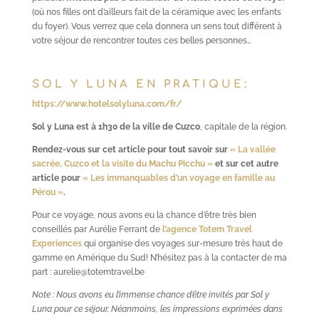
(où nos filles ont d’ailleurs fait de la céramique avec les enfants
du foyer). Vous verrez que cela donnera un sens tout différent à
votre séjour de rencontrer toutes ces belles personnes…
SOL Y LUNA EN PRATIQUE:
https://www.hotelsolyluna.com/fr/
Sol y Luna est à 1h30 de la ville de Cuzco
, capitale de la région.
Rendez-vous sur cet article pour tout savoir sur
« La vallée
sacrée, Cuzco et la visite du Machu Picchu »
et sur cet autre
article pour
« Les immanquables d’un voyage en famille au
Pérou »
.
Pour ce voyage, nous avons eu la chance d’être très bien
conseillés par Aurélie Ferrant de
l’agence Totem Travel
Experiences
qui organise des voyages sur-mesure très haut de
gamme en Amérique du Sud! N’hésitez pas à la contacter de ma
part : aurelie@totemtravel.be
Note : Nous avons eu l’immense chance d’être invités par Sol y
Luna pour ce séjour. Néanmoins, les impressions exprimées dans