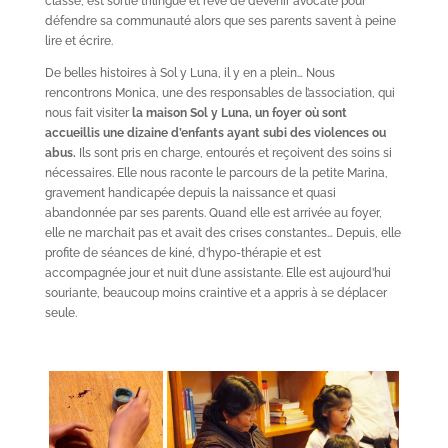
classe, est sortie trilingue et rêve de devenir avocate pour
défendre sa communauté alors que ses parents savent à peine
lire et écrire.
De belles histoires à Sol y Luna, il y en a plein… Nous
rencontrons Monica, une des responsables de l’association, qui
nous fait visiter
la
maison Sol y Luna, un foyer où sont
accueillis une dizaine d’enfants ayant subi des violences ou
abus.
Ils sont pris en charge, entourés et reçoivent des soins si
nécessaires. Elle nous raconte le parcours de la petite Marina,
gravement handicapée depuis la naissance et quasi
abandonnée par ses parents. Quand elle est arrivée au foyer,
elle ne marchait pas et avait des crises constantes… Depuis, elle
profite de séances de kiné, d’hypo-thérapie et est
accompagnée jour et nuit d’une assistante. Elle est aujourd’hui
souriante, beaucoup moins craintive et a appris à se déplacer
seule.