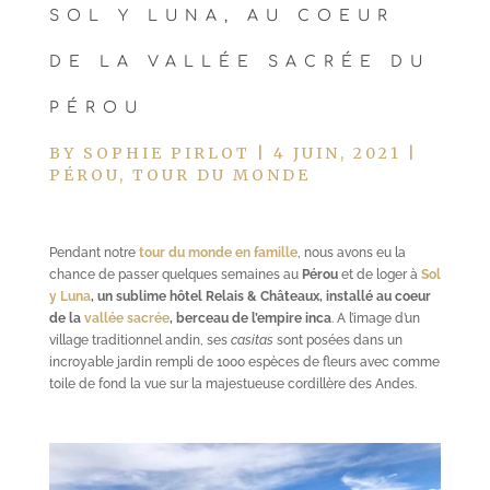
SOL Y LUNA, AU COEUR
DE LA VALLÉE SACRÉE DU
PÉROU
BY
SOPHIE PIRLOT
|
4 JUIN, 2021
|
PÉROU
,
TOUR DU MONDE
Pendant notre
tour du monde en famille
, nous avons eu la
chance de passer quelques semaines au
Pérou
et de loger à
Sol
y Luna
, un sublime hôtel Relais & Châteaux, installé au coeur
de la
vallée sacrée
, berceau de l’empire inca
. A l’image d’un
village traditionnel andin, ses
casitas
sont posées dans un
incroyable jardin rempli de 1000 espèces de fleurs avec comme
toile de fond la vue sur la majestueuse cordillère des Andes.