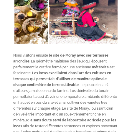
Nous visitons ensuite
le site de Moray avec ses terrasses
arrondies
. La géométrie maîtrisée des lieux qui épousent
parfaitement le cratère formé par une ancienne
météorite
est
fascinante.
Les incas excellaient dans l’art des cultures en
terrasses qui permettait d’utiliser de manière optimale
chaque centimètre de terre cultivable.
Le peuple inca n’a
d’ailleurs jamais connu de famine. Les dénivelés du terrain
permettaient aussi d’avoir une température ambiante différente
en haut et en bas du site et ainsi cultiver des variétés très
différentes sur chaque étage. Le site de Moray, jouissant d’un
dénivelé très important et d’un sol extrêmement riche en
minéraux,
a sans doute servi de laboratoire agricole pour les
incas
afin de tester différentes semences et espèces provenant
des Andes mais aussi de climats plus tempérés et même de la