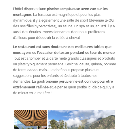
L’hôtel dispose d’une
piscine somptueuse avec vue sur les
montagnes
. La terrasse est magnifique et pour les plus
dynamique, il y a également une salle de sport (devenue le QG
des nos filles hyperactives), un sauna, un spa et un jacuzzi. Il y a
aussi des écuries impressionnantes dont nous profiterons
d’ailleurs pour découvrir la vallée à cheval.
Le restaurant est sans doute une des meilleures tables que
nous ayons eu l’occasion de tester pendant ce tour du monde.
Tout est à tomber et la carte mêle grands classiques et produits
ou plats typiquement péruviens. Ceviche, causa, quinoa, pomme
de terre, cacao, maïs… Le chef nous propose plusieurs
suggestions pour les enfants et s’adapte à toutes nos
demandes. La
gastronomie péruvienne est connue pour être
extrêmement raffinée
et je pense qu’on profite ici de ce qu’il y a
de mieux en la matière !