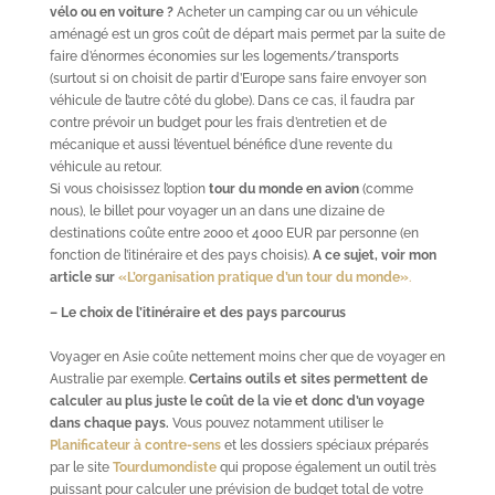
vélo ou en voiture ?
Acheter un camping car ou un véhicule
aménagé est un gros coût de départ mais permet par la suite de
faire d’énormes économies sur les logements/transports
(surtout si on choisit de partir d’Europe sans faire envoyer son
véhicule de l’autre côté du globe). Dans ce cas, il faudra par
contre prévoir un budget pour les frais d’entretien et de
mécanique et aussi l’éventuel bénéfice d’une revente du
véhicule au retour.
Si vous choisissez l’option
tour du monde en avion
(comme
nous), le billet pour voyager un an dans une dizaine de
destinations coûte entre 2000 et 4000 EUR par personne (en
fonction de l’itinéraire et des pays choisis).
A ce sujet, voir mon
article sur
«L’organisation pratique d’un tour du monde»
.
– Le choix de l’itinéraire et des pays parcourus
Voyager en Asie coûte nettement moins cher que de voyager en
Australie par exemple.
Certains outils et sites permettent de
calculer au plus juste le coût de la vie et donc d’un voyage
dans chaque pays.
Vous pouvez notamment utiliser le
Planificateur à contre-sens
et les dossiers spéciaux préparés
par le site
Tourdumondiste
qui propose également un outil très
puissant pour calculer une prévision de budget total de votre