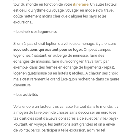
tour du monde en fonction de votre
itinéraire
. Un autre facteur
est celui du rythme du voyage. Voyager en mode slow travel
coûte nettement moins cher que d’aligner les pays et les
excursions…
– Le choix des logements
Si on n’a pas choisit l’option du véhicule aménagé, il y a encore
1000 solutions qui existent pour se loger.
On peut camper,
loger chez l’habitant, en auberge de jeunesse, faire des
échanges de maisons, faire du woofing (en travaillant, par
exemple, dans des fermes en échange de logements/repas),
loger en guetshouse ou en hôtels 5 étoiles… A chacun ses choix
mais c’est rarement le grand luxe qu’on recherche dans ce genre
d’aventure !
– Les activités
Voilà encore un facteur très variable. Partout dans le monde, il y
a moyen de faire plein de choses sans débourser un euro (des
tas d’articles sont d’ailleurs consacrés à ce sujet par ville/pays).
Pourtant, en voyage, les tentations sont grandes et on a envie
de voir tel parcs, participer à telle excursion, admirer tel