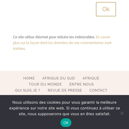
Ce site utilise Akismet pour réduire les indésirables.
En savoir
plus sur la façon dont les données de vos commentaires sont
traitées
.
HOME
AFRIQUE DU SUD
AFRIQUE
TOUR DU MONDE
ENTRE NOUS
QUI SUIS JE ?
REVUE DE PRESSE
CONTACT
MENTIONS LÉGALES
Nous utilisons des cookies pour vous garantir la meilleure
expérience sur notre site web. Si vous continuez à utiliser ce
site, nous supposerons que vous en êtes satisfait.
COPYRIGHT 2017-2023 POESY BY SOPHIE. ALL RIGHTS
OK
RESERVED. WEBMASTER BECATEK.