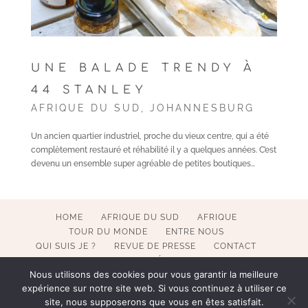
UNE BALADE TRENDY À
44 STANLEY
AFRIQUE DU SUD
,
JOHANNESBURG
Un ancien quartier industriel, proche du vieux centre, qui a été
complètement restauré et réhabilité il y a quelques années. C’est
devenu un ensemble super agréable de petites boutiques…
HOME
AFRIQUE DU SUD
AFRIQUE
TOUR DU MONDE
ENTRE NOUS
QUI SUIS JE ?
REVUE DE PRESSE
CONTACT
MENTIONS LÉGALES
Nous utilisons des cookies pour vous garantir la meilleure
expérience sur notre site web. Si vous continuez à utiliser ce
site, nous supposerons que vous en êtes satisfait.