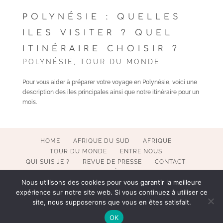
POLYNÉSIE : QUELLES
ILES VISITER ? QUEL
ITINÉRAIRE CHOISIR ?
POLYNÉSIE
,
TOUR DU MONDE
Pour vous aider à préparer votre voyage en Polynésie, voici une
description des iles principales ainsi que notre itinéraire pour un
mois.
HOME
AFRIQUE DU SUD
AFRIQUE
TOUR DU MONDE
ENTRE NOUS
QUI SUIS JE ?
REVUE DE PRESSE
CONTACT
MENTIONS LÉGALES
Nous utilisons des cookies pour vous garantir la meilleure
expérience sur notre site web. Si vous continuez à utiliser ce
site, nous supposerons que vous en êtes satisfait.
COPYRIGHT 2017-2023 POESY BY SOPHIE. ALL RIGHTS
OK
RESERVED. WEBMASTER BECATEK.