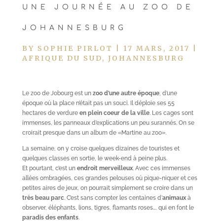
UNE JOURNÉE AU ZOO DE
JOHANNESBURG
BY
SOPHIE PIRLOT
|
17 MARS, 2017
|
AFRIQUE DU SUD
,
JOHANNESBURG
Le zoo de Jobourg est un
zoo d’une autre époque
, d’une
époque où la place n’était pas un souci. Il déploie ses 55
hectares de verdure
en plein coeur de la ville
. Les cages sont
immenses, les panneaux d’explications un peu surannés. On se
croirait presque dans un album de «Martine au zoo».
La semaine, on y croise quelques dizaines de touristes et
quelques classes en sortie, le week-end à peine plus.
Et pourtant, c’est un
endroit merveilleux
. Avec ces immenses
allées ombragées, ces grandes pelouses où pique-niquer et ces
petites aires de jeux, on pourrait simplement se croire dans un
très beau parc
. C’est sans compter les centaines d’
animaux
à
observer, éléphants, lions, tigres, flamants roses…. qui en font le
paradis des enfants
.