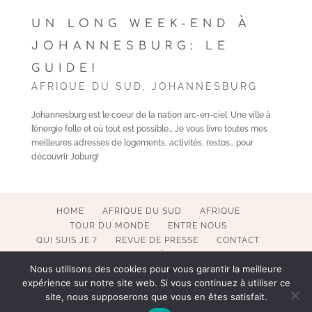
UN LONG WEEK-END À
JOHANNESBURG: LE
GUIDE!
AFRIQUE DU SUD
,
JOHANNESBURG
Johannesburg est le coeur de la nation arc-en-ciel. Une ville à
l’énergie folle et où tout est possible… Je vous livre toutes mes
meilleures adresses de logements, activités, restos… pour
découvrir Joburg!
HOME
AFRIQUE DU SUD
AFRIQUE
TOUR DU MONDE
ENTRE NOUS
QUI SUIS JE ?
REVUE DE PRESSE
CONTACT
MENTIONS LÉGALES
Nous utilisons des cookies pour vous garantir la meilleure
expérience sur notre site web. Si vous continuez à utiliser ce
site, nous supposerons que vous en êtes satisfait.
COPYRIGHT 2017-2023 POESY BY SOPHIE. ALL RIGHTS