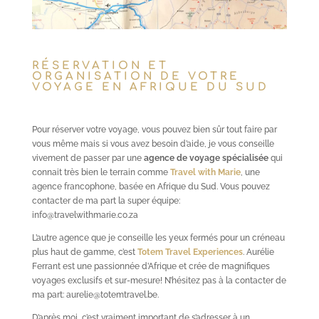
RÉSERVATION ET
ORGANISATION DE VOTRE
VOYAGE EN AFRIQUE DU SUD
Pour réserver votre voyage, vous pouvez bien sûr tout faire par
vous même mais si vous avez besoin d’aide, je vous conseille
vivement de passer par une
agence de voyage spécialisée
qui
connait très bien le terrain comme
Travel with Marie
, une
agence francophone, basée en Afrique du Sud. Vous pouvez
contacter de ma part la super équipe:
info@travelwithmarie.co.za
L’autre agence que je conseille les yeux fermés pour un créneau
plus haut de gamme, c’est
Totem Travel Experiences
. Aurélie
Ferrant est une passionnée d’Afrique et crée de magnifiques
voyages exclusifs et sur-mesure! N’hésitez pas à la contacter de
ma part: aurelie@totemtravel.be.
D’après moi, c’est vraiment important de s’adresser à un