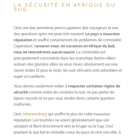
LA SÉCURITÉ EN AFRIQUE DU
SUD
C’est une des premières préoccupations des voyageurs et une
des questions qu’on me pose très souvent.
Le pays a mauvaise
réputation
et souffre certainement de problèmes de criminalité.
Cependant,
rassurez-vous, en vacances en Afrique du Sud,
vous ne rencontrerez aucun soucis!
La criminalité est
principalement concentrée dans les townships (bidon-villes)
autours des grandes villes où vous n’avez absolument aucune
raison d’aller. Et pour le reste, les sud-africains sont adorables et
super accueillants.
Vous devrez seulement veiller à
respecter certaines règles de
sécurité
comme éviter de conduire la nuit, ne pas porter de
bijoux voyants et ne pas vous rendre dans certains quartiers
malfamés.
C’est
Johannesburg
qui souffre le plus de cette mauvaise
réputation. Les touristes ne voient généralement que son
aéroport et filent directement vers le Kruger ou le Cap. C’est
pourtant là que bat le véritable cœur du pays et c’est une ville, à