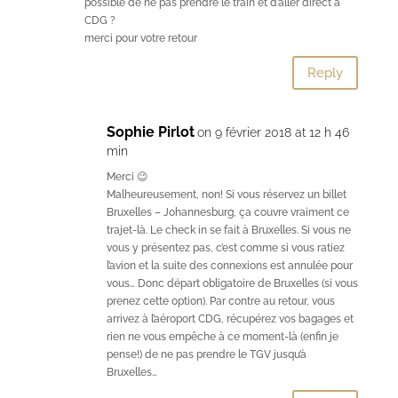
possible de ne pas prendre le train et d’aller direct à
CDG ?
merci pour votre retour
Reply
Sophie Pirlot
on 9 février 2018 at 12 h 46
min
Merci 😉
Malheureusement, non! Si vous réservez un billet
Bruxelles – Johannesburg, ça couvre vraiment ce
trajet-là. Le check in se fait à Bruxelles. Si vous ne
vous y présentez pas, c’est comme si vous ratiez
l’avion et la suite des connexions est annulée pour
vous… Donc départ obligatoire de Bruxelles (si vous
prenez cette option). Par contre au retour, vous
arrivez à l’aéroport CDG, récupérez vos bagages et
rien ne vous empêche à ce moment-là (enfin je
pense!) de ne pas prendre le TGV jusqu’à
Bruxelles…