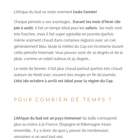
L’Afrique du Sud se visite vraiment
toute l’année!
Chaque période a ses avantages…
Durant les mois d’hiver (de
juin à août)
, il fait un temps idéal pour les
safaris
: les nuits sont
très fraiches, mais il fait super agréable en journée (parfois
même vraiment chaud dans certaines régions) avec un ciel
généralement bleu. Seule la météo du Cap est incertaine durant
cette période hivernale. Vous pouvez avoir de 10 degrés et de la
pluie, comme un soleil radieux et 25 degrés…
Le reste de l’année, il fait plus chaud partout (parfois très chaud
autours de Noël) avec souvent des orages en fin de journée.
L’été
(de octobre à avril) est idéal pour la région du Cap.
POUR COMBIEN DE TEMPS ?
L’Afrique du Sud est un pays immense!
Sa taille correspond
plus ou moins à la France, l’Espagne et l’Allemagne mises
ensemble… Il y a donc de quoi y passer de nombreuses
semaines si on veut tout voir…