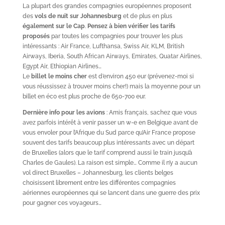
La plupart des grandes compagnies européennes proposent
des
vols de nuit sur Johannesburg
et de plus en plus
également sur le Cap
.
Pensez à bien vérifier les tarifs
proposés
par toutes les compagnies pour trouver les plus
intéressants : Air France, Lufthansa, Swiss Air, KLM, British
Airways, Iberia, South African Airways, Emirates, Quatar Airlines,
Egypt Air, Ethiopian Airlines…
Le
billet le moins cher
est d’environ 450 eur (prévenez-moi si
vous réussissez à trouver moins cher!) mais la moyenne pour un
billet en éco est plus proche de 650-700 eur.
Dernière info pour les avions
: Amis français, sachez que vous
avez parfois intérêt à venir passer un w-e en Belgique avant de
vous envoler pour l’Afrique du Sud parce qu’Air France propose
souvent des tarifs beaucoup plus intéressants avec un départ
de Bruxelles (alors que le tarif comprend aussi le train jusqu’à
Charles de Gaules). La raison est simple… Comme il n’y a aucun
vol direct Bruxelles – Johannesburg, les clients belges
choisissent librement entre les différentes compagnies
aériennes européennes qui se lancent dans une guerre des prix
pour gagner ces voyageurs…