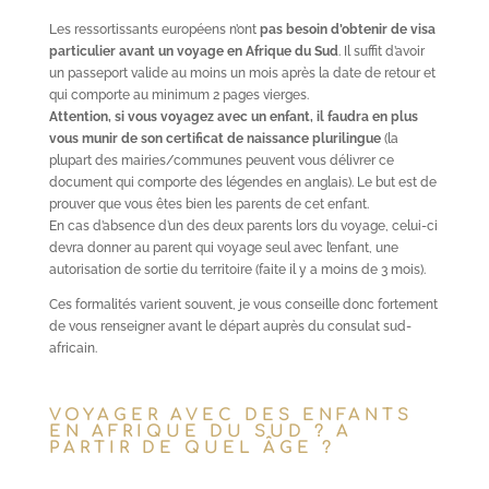
Les ressortissants européens n’ont
pas besoin d’obtenir de visa
particulier avant un voyage en Afrique du Sud
. Il suffit d’avoir
un passeport valide au moins un mois après la date de retour et
qui comporte au minimum 2 pages vierges.
Attention, si vous voyagez avec un enfant, il faudra en plus
vous munir de son certificat de naissance plurilingue
(la
plupart des mairies/communes peuvent vous délivrer ce
document qui comporte des légendes en anglais). Le but est de
prouver que vous êtes bien les parents de cet enfant.
En cas d’absence d’un des deux parents lors du voyage, celui-ci
devra donner au parent qui voyage seul avec l’enfant, une
autorisation de sortie du territoire (faite il y a moins de 3 mois).
Ces formalités varient souvent, je vous conseille donc fortement
de vous renseigner avant le départ auprès du consulat sud-
africain.
VOYAGER AVEC DES ENFANTS
EN AFRIQUE DU SUD ? A
PARTIR DE QUEL ÂGE ?