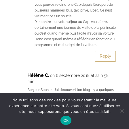
vous pouvez rejoindre le Cap depuis l’aéroport de
plusieurs manières: bus, taxi privé, Uber… Ce n’est
vraiment pas un soucis.
Par contre, sur votre séjour au Cap, vous ferrez
certainement une journée de visite de la péninsule
où c’est quand même plus facile d’avoir sa voiture.
Donc c’est quand même à réfléchir en fonction du
programme et du budget de la voiture…
Reply
Hélène C.
on 6 septembre 2018 at 22 h 58
min
Bonjour Sophie ! J’ai découvert ton blog il y a quelques
semaines et j’ai lu avec passion tous tes articles qui me
Nous utilisons des cookies pour vous garantir la meilleure
donnent déjà envie d’être en Afrique du Sud. Il est
expérience sur notre site web. Si vous continuez à utiliser ce
vraiment magnifique et c’est super utile pour nous !!
site, nous supposerons que vous en êtes satisfait.
Nous venons avec mon mari et mes deux enfants de 10
et 12 ans pour les vacances de la Toussaint. Je suis en
OK
train d’organiser notre voyage et j’ai une question