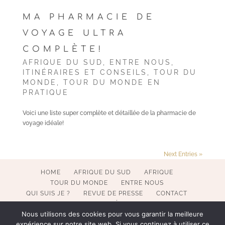
MA PHARMACIE DE
VOYAGE ULTRA
COMPLÈTE!
AFRIQUE DU SUD
,
ENTRE NOUS
,
ITINÉRAIRES ET CONSEILS
,
TOUR DU
MONDE
,
TOUR DU MONDE EN
PRATIQUE
Voici une liste super complète et détaillée de la pharmacie de
voyage idéale!
Next Entries »
HOME
AFRIQUE DU SUD
AFRIQUE
TOUR DU MONDE
ENTRE NOUS
QUI SUIS JE ?
REVUE DE PRESSE
CONTACT
MENTIONS LÉGALES
Nous utilisons des cookies pour vous garantir la meilleure
expérience sur notre site web. Si vous continuez à utiliser ce