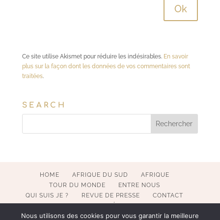
Ce site utilise Akismet pour réduire les indésirables.
En savoir
plus sur la façon dont les données de vos commentaires sont
traitées
.
SEARCH
HOME
AFRIQUE DU SUD
AFRIQUE
TOUR DU MONDE
ENTRE NOUS
QUI SUIS JE ?
REVUE DE PRESSE
CONTACT
MENTIONS LÉGALES
Nous utilisons des cookies pour vous garantir la meilleure