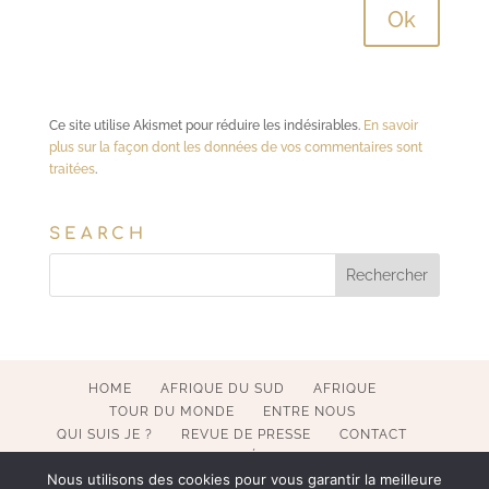
Ce site utilise Akismet pour réduire les indésirables.
En savoir
plus sur la façon dont les données de vos commentaires sont
traitées
.
SEARCH
HOME
AFRIQUE DU SUD
AFRIQUE
TOUR DU MONDE
ENTRE NOUS
QUI SUIS JE ?
REVUE DE PRESSE
CONTACT
MENTIONS LÉGALES
Nous utilisons des cookies pour vous garantir la meilleure