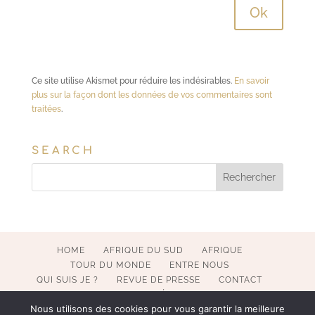
Ce site utilise Akismet pour réduire les indésirables.
En savoir
plus sur la façon dont les données de vos commentaires sont
traitées
.
SEARCH
HOME
AFRIQUE DU SUD
AFRIQUE
TOUR DU MONDE
ENTRE NOUS
QUI SUIS JE ?
REVUE DE PRESSE
CONTACT
MENTIONS LÉGALES
Nous utilisons des cookies pour vous garantir la meilleure