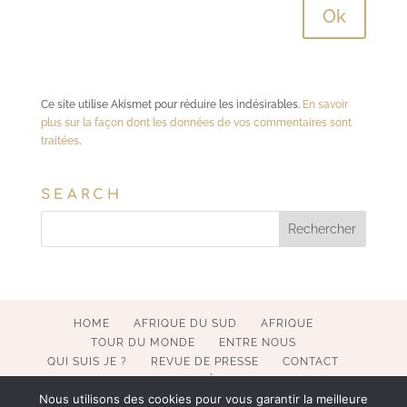
Ce site utilise Akismet pour réduire les indésirables.
En savoir
plus sur la façon dont les données de vos commentaires sont
traitées
.
SEARCH
HOME
AFRIQUE DU SUD
AFRIQUE
TOUR DU MONDE
ENTRE NOUS
QUI SUIS JE ?
REVUE DE PRESSE
CONTACT
MENTIONS LÉGALES
Nous utilisons des cookies pour vous garantir la meilleure