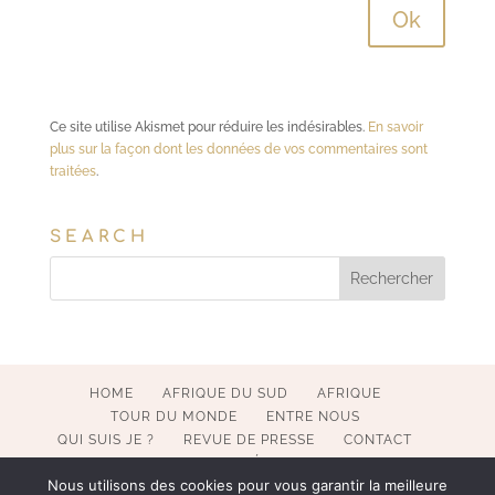
Ce site utilise Akismet pour réduire les indésirables.
En savoir
plus sur la façon dont les données de vos commentaires sont
traitées
.
SEARCH
HOME
AFRIQUE DU SUD
AFRIQUE
TOUR DU MONDE
ENTRE NOUS
QUI SUIS JE ?
REVUE DE PRESSE
CONTACT
MENTIONS LÉGALES
Nous utilisons des cookies pour vous garantir la meilleure