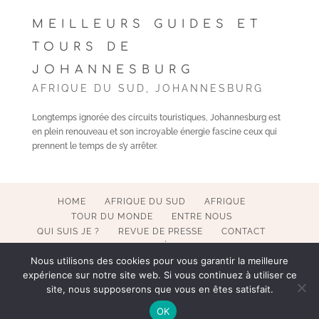
MEILLEURS GUIDES ET
TOURS DE
JOHANNESBURG
AFRIQUE DU SUD
,
JOHANNESBURG
Longtemps ignorée des circuits touristiques, Johannesburg est
en plein renouveau et son incroyable énergie fascine ceux qui
prennent le temps de s’y arrêter.
HOME
AFRIQUE DU SUD
AFRIQUE
TOUR DU MONDE
ENTRE NOUS
QUI SUIS JE ?
REVUE DE PRESSE
CONTACT
MENTIONS LÉGALES
Nous utilisons des cookies pour vous garantir la meilleure
expérience sur notre site web. Si vous continuez à utiliser ce
site, nous supposerons que vous en êtes satisfait.
COPYRIGHT 2017-2023 POESY BY SOPHIE. ALL RIGHTS
OK
RESERVED. WEBMASTER BECATEK.