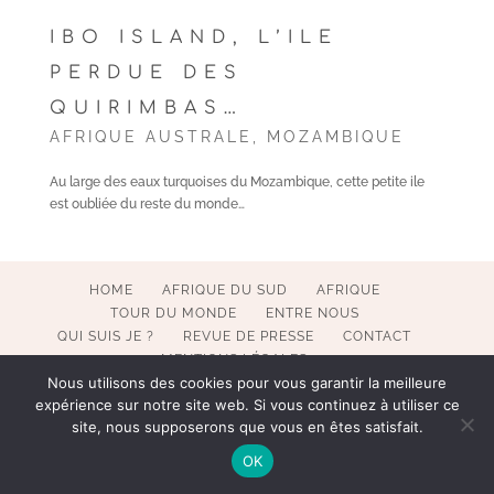
IBO ISLAND, L’ILE
PERDUE DES
QUIRIMBAS…
AFRIQUE AUSTRALE
,
MOZAMBIQUE
Au large des eaux turquoises du Mozambique, cette petite ile
est oubliée du reste du monde…
HOME
AFRIQUE DU SUD
AFRIQUE
TOUR DU MONDE
ENTRE NOUS
QUI SUIS JE ?
REVUE DE PRESSE
CONTACT
MENTIONS LÉGALES
Nous utilisons des cookies pour vous garantir la meilleure
expérience sur notre site web. Si vous continuez à utiliser ce
site, nous supposerons que vous en êtes satisfait.
COPYRIGHT 2017-2023 POESY BY SOPHIE. ALL RIGHTS
OK
RESERVED. WEBMASTER BECATEK.