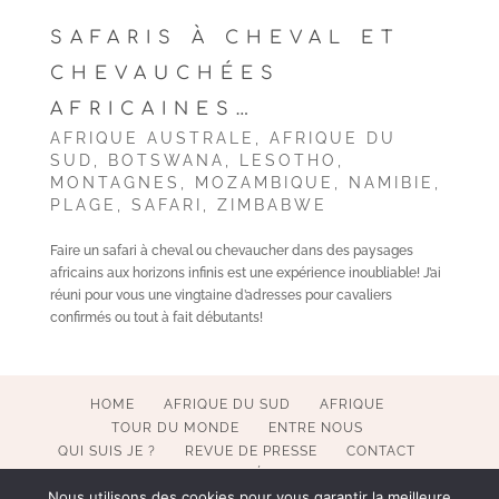
SAFARIS À CHEVAL ET
CHEVAUCHÉES
AFRICAINES…
AFRIQUE AUSTRALE
,
AFRIQUE DU
SUD
,
BOTSWANA
,
LESOTHO
,
MONTAGNES
,
MOZAMBIQUE
,
NAMIBIE
,
PLAGE
,
SAFARI
,
ZIMBABWE
Faire un safari à cheval ou chevaucher dans des paysages
africains aux horizons infinis est une expérience inoubliable! J’ai
réuni pour vous une vingtaine d’adresses pour cavaliers
confirmés ou tout à fait débutants!
HOME
AFRIQUE DU SUD
AFRIQUE
TOUR DU MONDE
ENTRE NOUS
QUI SUIS JE ?
REVUE DE PRESSE
CONTACT
MENTIONS LÉGALES
Nous utilisons des cookies pour vous garantir la meilleure