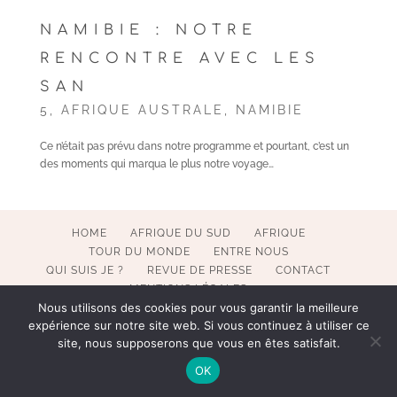
NAMIBIE : NOTRE
RENCONTRE AVEC LES
SAN
5
,
AFRIQUE AUSTRALE
,
NAMIBIE
Ce n’était pas prévu dans notre programme et pourtant, c’est un
des moments qui marqua le plus notre voyage…
HOME
AFRIQUE DU SUD
AFRIQUE
TOUR DU MONDE
ENTRE NOUS
QUI SUIS JE ?
REVUE DE PRESSE
CONTACT
MENTIONS LÉGALES
Nous utilisons des cookies pour vous garantir la meilleure
expérience sur notre site web. Si vous continuez à utiliser ce
site, nous supposerons que vous en êtes satisfait.
COPYRIGHT 2017-2023 POESY BY SOPHIE. ALL RIGHTS
OK
RESERVED. WEBMASTER BECATEK.