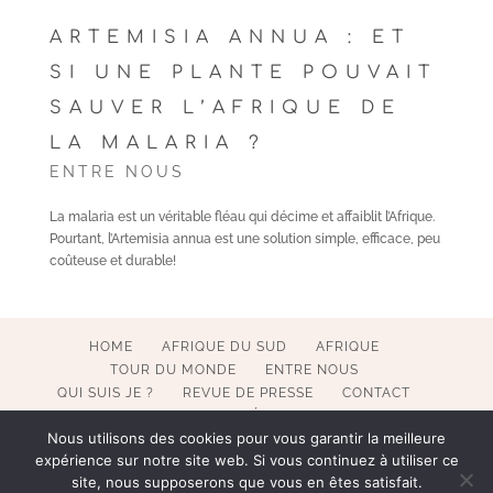
ARTEMISIA ANNUA : ET
SI UNE PLANTE POUVAIT
SAUVER L’AFRIQUE DE
LA MALARIA ?
ENTRE NOUS
La malaria est un véritable fléau qui décime et affaiblit l’Afrique.
Pourtant, l’Artemisia annua est une solution simple, efficace, peu
coûteuse et durable!
HOME
AFRIQUE DU SUD
AFRIQUE
TOUR DU MONDE
ENTRE NOUS
QUI SUIS JE ?
REVUE DE PRESSE
CONTACT
MENTIONS LÉGALES
Nous utilisons des cookies pour vous garantir la meilleure
expérience sur notre site web. Si vous continuez à utiliser ce
site, nous supposerons que vous en êtes satisfait.