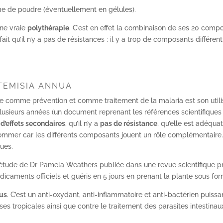
me de poudre (éventuellement en gélules).
ne vraie
polythérapie
. C’est en effet la combinaison de ses 20 compos
it qu’il n’y a pas de résistances : il y a trop de composants différe
RTEMISIA ANNUA
nte comme prévention et comme traitement de la malaria est son utili
usieurs années (un document reprenant les références scientifique
 d’effets secondaires
, qu’il n’y a
pas de résistance
, qu’elle est adéqu
onsommer car les différents composants jouent un rôle complémentaire
ques.
tude de Dr Pamela Weathers publiée dans une revue scientifique pré
aments officiels et guéris en 5 jours en prenant la plante sous for
tus
. C’est un anti-oxydant, anti-inflammatoire et anti-bactérien puiss
ses tropicales ainsi que contre le traitement des parasites intestinau