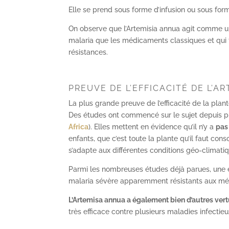
Elle se prend sous forme d’infusion ou sous for
On observe que l’Artemisia annua agit comme u
malaria que les médicaments classiques et qui fa
résistances.
PREUVE DE L’EFFICACITÉ DE L’A
La plus grande preuve de l’efficacité de la pla
Des études ont commencé sur le sujet depuis pl
Africa
). Elles mettent en évidence qu’il n’y a
pas
enfants, que c’est toute la plante qu’il faut c
s’adapte aux différentes conditions géo-climati
Parmi les nombreuses études déjà parues, une é
malaria sévère apparemment résistants aux médic
L’Artemisa annua a également bien d’autres ver
très efficace contre plusieurs maladies infectieu