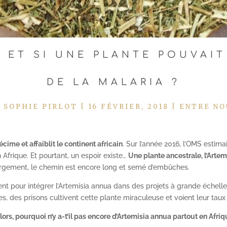
: ET SI UNE PLANTE POUVAIT
DE LA MALARIA ?
Y
SOPHIE PIRLOT
|
16 FÉVRIER, 2018
|
ENTRE NO
écime et affaiblit le continent africain
. Sur l’année 2016, l’OMS estim
Afrique. Et pourtant, un espoir existe…
Une plante ancestrale, l’Artem
 largement, le chemin est encore long et semé d’embûches.
ttent pour intégrer l’Artemisia annua dans des projets à grande échell
es, des prisons cultivent cette plante miraculeuse et voient leur tau
lors, pourquoi n’y a-t’il pas encore d’Artemisia annua partout en Afri