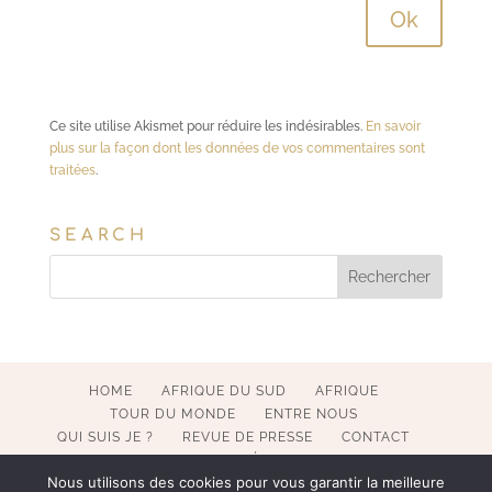
Ce site utilise Akismet pour réduire les indésirables.
En savoir
plus sur la façon dont les données de vos commentaires sont
traitées
.
SEARCH
HOME
AFRIQUE DU SUD
AFRIQUE
TOUR DU MONDE
ENTRE NOUS
QUI SUIS JE ?
REVUE DE PRESSE
CONTACT
MENTIONS LÉGALES
Nous utilisons des cookies pour vous garantir la meilleure