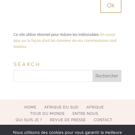
Ce site utilise Akismet pour réduire les indésirables.
En savoir
plus sur la façon dont les données de vos commentaires sont
traitées
.
SEARCH
HOME
AFRIQUE DU SUD
AFRIQUE
TOUR DU MONDE
ENTRE NOUS
QUI SUIS JE ?
REVUE DE PRESSE
CONTACT
MENTIONS LÉGALES
Nous utilisons des cookies pour vous garantir la meilleure