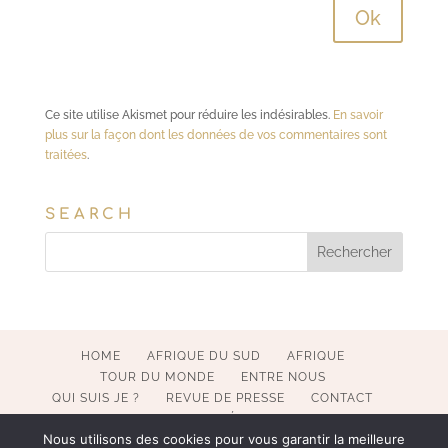
Ce site utilise Akismet pour réduire les indésirables.
En savoir
plus sur la façon dont les données de vos commentaires sont
traitées
.
SEARCH
HOME
AFRIQUE DU SUD
AFRIQUE
TOUR DU MONDE
ENTRE NOUS
QUI SUIS JE ?
REVUE DE PRESSE
CONTACT
MENTIONS LÉGALES
Nous utilisons des cookies pour vous garantir la meilleure