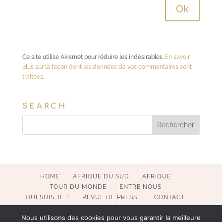
Ce site utilise Akismet pour réduire les indésirables.
En savoir
plus sur la façon dont les données de vos commentaires sont
traitées
.
SEARCH
HOME
AFRIQUE DU SUD
AFRIQUE
TOUR DU MONDE
ENTRE NOUS
QUI SUIS JE ?
REVUE DE PRESSE
CONTACT
MENTIONS LÉGALES
Nous utilisons des cookies pour vous garantir la meilleure