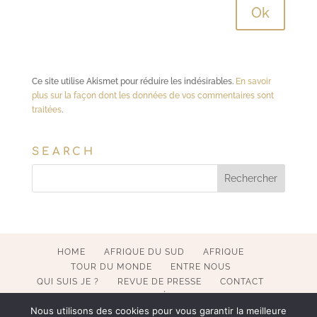
Ce site utilise Akismet pour réduire les indésirables.
En savoir
plus sur la façon dont les données de vos commentaires sont
traitées
.
SEARCH
HOME
AFRIQUE DU SUD
AFRIQUE
TOUR DU MONDE
ENTRE NOUS
QUI SUIS JE ?
REVUE DE PRESSE
CONTACT
MENTIONS LÉGALES
Nous utilisons des cookies pour vous garantir la meilleure