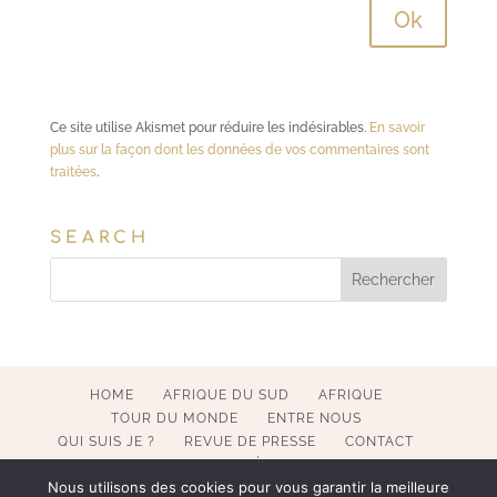
Ce site utilise Akismet pour réduire les indésirables.
En savoir
plus sur la façon dont les données de vos commentaires sont
traitées
.
SEARCH
HOME
AFRIQUE DU SUD
AFRIQUE
TOUR DU MONDE
ENTRE NOUS
QUI SUIS JE ?
REVUE DE PRESSE
CONTACT
MENTIONS LÉGALES
Nous utilisons des cookies pour vous garantir la meilleure