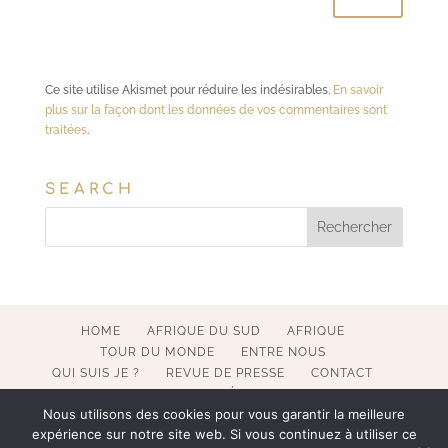
Ce site utilise Akismet pour réduire les indésirables.
En savoir
plus sur la façon dont les données de vos commentaires sont
traitées
.
SEARCH
HOME
AFRIQUE DU SUD
AFRIQUE
TOUR DU MONDE
ENTRE NOUS
QUI SUIS JE ?
REVUE DE PRESSE
CONTACT
MENTIONS LÉGALES
Nous utilisons des cookies pour vous garantir la meilleure
expérience sur notre site web. Si vous continuez à utiliser ce