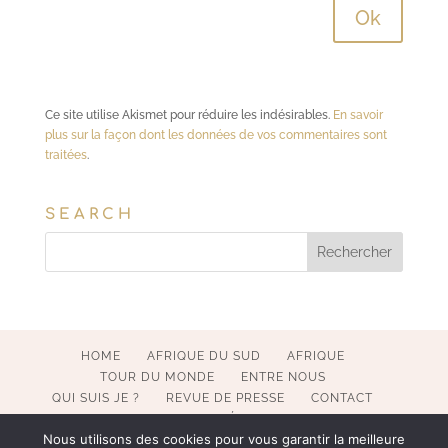
Ce site utilise Akismet pour réduire les indésirables.
En savoir
plus sur la façon dont les données de vos commentaires sont
traitées
.
SEARCH
HOME
AFRIQUE DU SUD
AFRIQUE
TOUR DU MONDE
ENTRE NOUS
QUI SUIS JE ?
REVUE DE PRESSE
CONTACT
MENTIONS LÉGALES
Nous utilisons des cookies pour vous garantir la meilleure