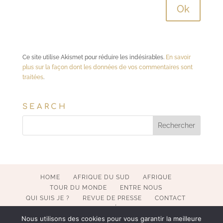
Ce site utilise Akismet pour réduire les indésirables.
En savoir
plus sur la façon dont les données de vos commentaires sont
traitées
.
SEARCH
HOME
AFRIQUE DU SUD
AFRIQUE
TOUR DU MONDE
ENTRE NOUS
QUI SUIS JE ?
REVUE DE PRESSE
CONTACT
MENTIONS LÉGALES
Nous utilisons des cookies pour vous garantir la meilleure