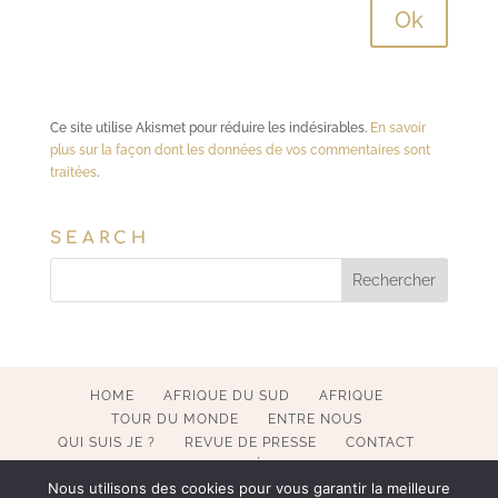
Ce site utilise Akismet pour réduire les indésirables.
En savoir
plus sur la façon dont les données de vos commentaires sont
traitées
.
SEARCH
HOME
AFRIQUE DU SUD
AFRIQUE
TOUR DU MONDE
ENTRE NOUS
QUI SUIS JE ?
REVUE DE PRESSE
CONTACT
MENTIONS LÉGALES
Nous utilisons des cookies pour vous garantir la meilleure