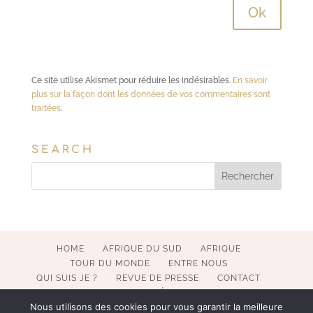
Ce site utilise Akismet pour réduire les indésirables.
En savoir
plus sur la façon dont les données de vos commentaires sont
traitées
.
SEARCH
HOME
AFRIQUE DU SUD
AFRIQUE
TOUR DU MONDE
ENTRE NOUS
QUI SUIS JE ?
REVUE DE PRESSE
CONTACT
MENTIONS LÉGALES
Nous utilisons des cookies pour vous garantir la meilleure