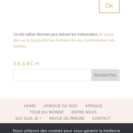
Ce site utilise Akismet pour réduire les indésirables.
En savoir
plus sur la façon dont les données de vos commentaires sont
traitées
.
SEARCH
HOME
AFRIQUE DU SUD
AFRIQUE
TOUR DU MONDE
ENTRE NOUS
QUI SUIS JE ?
REVUE DE PRESSE
CONTACT
MENTIONS LÉGALES
Nous utilisons des cookies pour vous garantir la meilleure