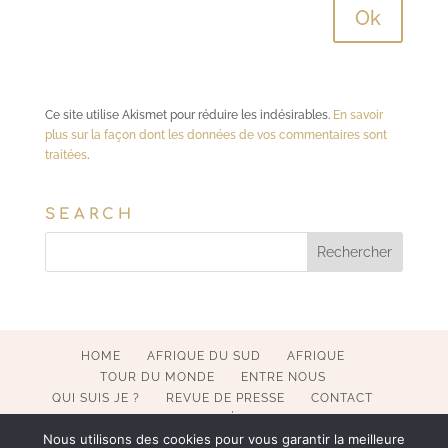
Ce site utilise Akismet pour réduire les indésirables.
En savoir
plus sur la façon dont les données de vos commentaires sont
traitées
.
SEARCH
HOME
AFRIQUE DU SUD
AFRIQUE
TOUR DU MONDE
ENTRE NOUS
QUI SUIS JE ?
REVUE DE PRESSE
CONTACT
MENTIONS LÉGALES
Nous utilisons des cookies pour vous garantir la meilleure