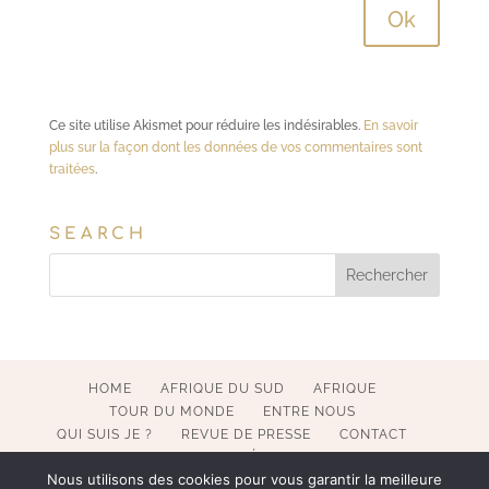
Ce site utilise Akismet pour réduire les indésirables.
En savoir
plus sur la façon dont les données de vos commentaires sont
traitées
.
SEARCH
HOME
AFRIQUE DU SUD
AFRIQUE
TOUR DU MONDE
ENTRE NOUS
QUI SUIS JE ?
REVUE DE PRESSE
CONTACT
MENTIONS LÉGALES
Nous utilisons des cookies pour vous garantir la meilleure