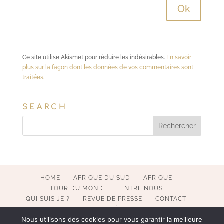
Ce site utilise Akismet pour réduire les indésirables.
En savoir
plus sur la façon dont les données de vos commentaires sont
traitées
.
SEARCH
HOME
AFRIQUE DU SUD
AFRIQUE
TOUR DU MONDE
ENTRE NOUS
QUI SUIS JE ?
REVUE DE PRESSE
CONTACT
MENTIONS LÉGALES
Nous utilisons des cookies pour vous garantir la meilleure