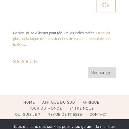
Ce site utilise Akismet pour réduire les indésirables.
En savoir
plus sur la façon dont les données de vos commentaires sont
traitées
.
SEARCH
HOME
AFRIQUE DU SUD
AFRIQUE
TOUR DU MONDE
ENTRE NOUS
QUI SUIS JE ?
REVUE DE PRESSE
CONTACT
MENTIONS LÉGALES
Nous utilisons des cookies pour vous garantir la meilleure