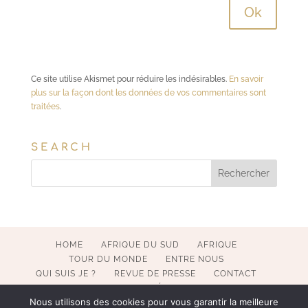
Ce site utilise Akismet pour réduire les indésirables.
En savoir
plus sur la façon dont les données de vos commentaires sont
traitées
.
SEARCH
HOME
AFRIQUE DU SUD
AFRIQUE
TOUR DU MONDE
ENTRE NOUS
QUI SUIS JE ?
REVUE DE PRESSE
CONTACT
MENTIONS LÉGALES
Nous utilisons des cookies pour vous garantir la meilleure