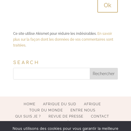
Ce site utilise Akismet pour réduire les indésirables.
En savoir
plus sur la façon dont les données de vos commentaires sont
traitées
.
SEARCH
HOME
AFRIQUE DU SUD
AFRIQUE
TOUR DU MONDE
ENTRE NOUS
QUI SUIS JE ?
REVUE DE PRESSE
CONTACT
MENTIONS LÉGALES
Nous utilisons des cookies pour vous garantir la meilleure