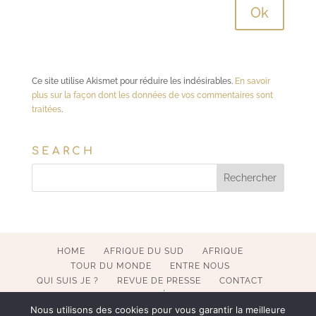
Ce site utilise Akismet pour réduire les indésirables.
En savoir
plus sur la façon dont les données de vos commentaires sont
traitées
.
SEARCH
HOME
AFRIQUE DU SUD
AFRIQUE
TOUR DU MONDE
ENTRE NOUS
QUI SUIS JE ?
REVUE DE PRESSE
CONTACT
MENTIONS LÉGALES
Nous utilisons des cookies pour vous garantir la meilleure