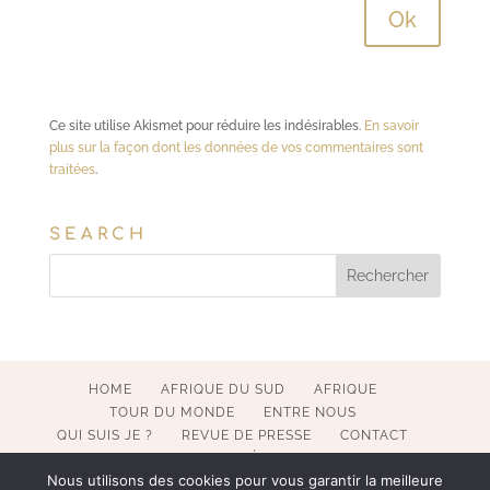
Ce site utilise Akismet pour réduire les indésirables.
En savoir
plus sur la façon dont les données de vos commentaires sont
traitées
.
SEARCH
HOME
AFRIQUE DU SUD
AFRIQUE
TOUR DU MONDE
ENTRE NOUS
QUI SUIS JE ?
REVUE DE PRESSE
CONTACT
MENTIONS LÉGALES
Nous utilisons des cookies pour vous garantir la meilleure