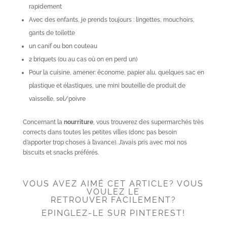
rapidement
Avec des enfants, je prends toujours : lingettes, mouchoirs,
gants de toilette
un canif ou bon couteau
2 briquets (ou au cas où on en perd un)
Pour la cuisine, amener: économe, papier alu, quelques sac en
plastique et élastiques, une mini bouteille de produit de
vaisselle, sel/poivre
Concernant la
nourriture
, vous trouverez des supermarchés très
corrects dans toutes les petites villes (donc pas besoin
d’apporter trop choses à l’avance). J’avais pris avec moi nos
biscuits et snacks préférés.
VOUS AVEZ AIMÉ CET ARTICLE? VOUS
VOULEZ LE
RETROUVER FACILEMENT?
EPINGLEZ-LE SUR PINTEREST!