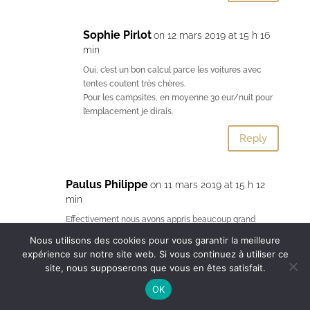
Sophie Pirlot
on 12 mars 2019 at 15 h 16
min
Oui, c’est un bon calcul parce les voitures avec
tentes coutent très chères.
Pour les campsites, en moyenne 30 eur/nuit pour
l’emplacement je dirais.
Reply
Paulus Philippe
on 11 mars 2019 at 15 h 12
min
Effectivement nous avons appris beaucoup grand
merci
Nous utilisons des cookies pour vous garantir la meilleure
Une question quand même….
expérience sur notre site web. Si vous continuez à utiliser ce
Nous sommes partis de Bruxelles pour descendre
site, nous supposerons que vous en êtes satisfait.
toute l’Afrique par étape et en 2cv Citroën
OK
Nous sommes aujourd’hui à Pointe Noire au Congo
mais envisageons décembre en Namibie.