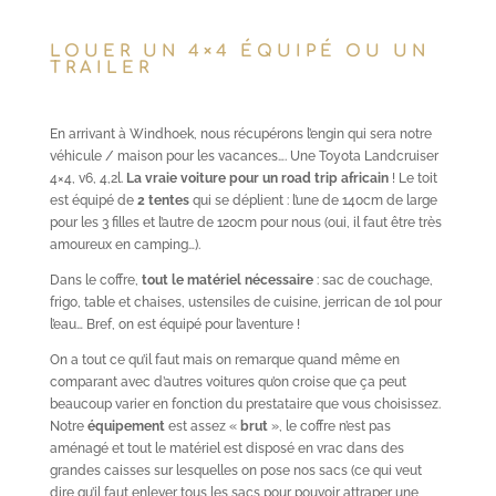
LOUER UN 4×4 ÉQUIPÉ OU UN
TRAILER
En arrivant à Windhoek, nous récupérons l’engin qui sera notre
véhicule / maison pour les vacances…. Une Toyota Landcruiser
4×4, v6, 4,2l.
La vraie voiture pour un road trip africain
! Le toit
est équipé de
2 tentes
qui se déplient : l’une de 140cm de large
pour les 3 filles et l’autre de 120cm pour nous (oui, il faut être très
amoureux en camping…).
Dans le coffre,
tout le matériel nécessaire
: sac de couchage,
frigo, table et chaises, ustensiles de cuisine, jerrican de 10l pour
l’eau… Bref, on est équipé pour l’aventure !
On a tout ce qu’il faut mais on remarque quand même en
comparant avec d’autres voitures qu’on croise que ça peut
beaucoup varier en fonction du prestataire que vous choisissez.
Notre
équipement
est assez «
brut
», le coffre n’est pas
aménagé et tout le matériel est disposé en vrac dans des
grandes caisses sur lesquelles on pose nos sacs (ce qui veut
dire qu’il faut enlever tous les sacs pour pouvoir attraper une