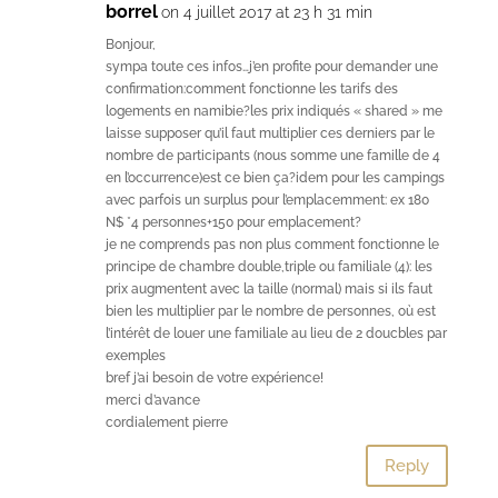
borrel
on 4 juillet 2017 at 23 h 31 min
Bonjour,
sympa toute ces infos…j’en profite pour demander une
confirmation:comment fonctionne les tarifs des
logements en namibie?les prix indiqués « shared » me
laisse supposer qu’il faut multiplier ces derniers par le
nombre de participants (nous somme une famille de 4
en l’occurrence)est ce bien ça?idem pour les campings
avec parfois un surplus pour l’emplacemment: ex 180
N$ *4 personnes+150 pour emplacement?
je ne comprends pas non plus comment fonctionne le
principe de chambre double,triple ou familiale (4): les
prix augmentent avec la taille (normal) mais si ils faut
bien les multiplier par le nombre de personnes, où est
l’intérêt de louer une familiale au lieu de 2 doucbles par
exemples
bref j’ai besoin de votre expérience!
merci d’avance
cordialement pierre
Reply