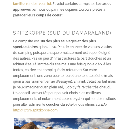
famille
, rendez-vous
ici
. Et voici certains campsites
testés et
approuvés
par nous ou par mes copines toujours prêtes à
partager leurs
coups de coeur
:
SPITZKOPPE (SUD DU DAMARALAND):
Ce campsite est l’
un des plus sauvages et des plus
spectaculaires
qu’on ait vu. Peu de chance de voir ses voisins
de camping puisque chaque emplacement est super éloigné
des autres. Pas ou peu d’infrastructures (à part douches et un
robinet d’eau à l’entrée du site mais une fois qu’on a déplié les
tentes, ça devient compliqué d’y retourner). Sur votre
emplacement, une zone pour le feu et une toilette sèche (mais
qu’on a pas vraiment envie d’essayer). En avril, c’était parfait mais
je peux imaginer qu’en plein été, il doit y faire très très chaud…
Un conseil : arriver tôt pour pouvoir choisir les meilleurs
emplacements et notamment ceux de 9 à 11 qui sont bien situés
pour aller admirer le
coucher du soleil
(nous étions au 11A).
http://www.spitzkoppe.com