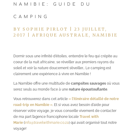
NAMIBIE: GUIDE DU
CAMPING
BY
SOPHIE PIRLOT
|
23 JUILLET,
2017
|
AFRIQUE AUSTRALE
,
NAMIBIE
Dormir sous une infinité d’étoiles, entendre le feu qui crépite au
coeur de la nuit africaine, se réveiller aux premiers rayons du
soleil et voir la nature doucement s’éveiller… Le camping est
clairement une expérience à vivre en Namibie !
La Namibie offre une multitude de
campsites sauvages
où vous
serez seuls au monde face à une
nature époustouflante
.
Vous retrouverez dans cet article
« l’itinéraire détaillé de notre
road-trip en Namibie »
. Et si vous avez besoin d’aide pour
réserver votre voyage, je vous conseille vivement de contacter
de ma part l’agence francophone locale
Travel with
Marie
(
info@travelwithmarie.co.za
) qui avait organisé tout notre
voyage!