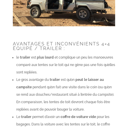
AVANTAGES ET INCONVÉNIENTS 4×4
ÉQUIPÉ / TRAILER :
le
trailer
est
plus lourd
et complique un peu les manoeuvres
comparé aux tentes sur le toit qui ne gène pas une fois qu’elles
sont repliées.
Le gros avantage du
trailer
est qu’on
peut le laisser au
campsite
pendant qu’on fait une visite dans le coin (ou qu’on
se rend aux douches/restaurant situé à l’entrée du campsite).
En comparaison, les tentes de toit devront chaque fois être
repliées avant de pouvoir bouger la voiture.
Le
trailer
permet d’avoir un
coffre de voiture vide
pour les
bagages. Dans la voiture avec les tentes sur le toit, le coffre