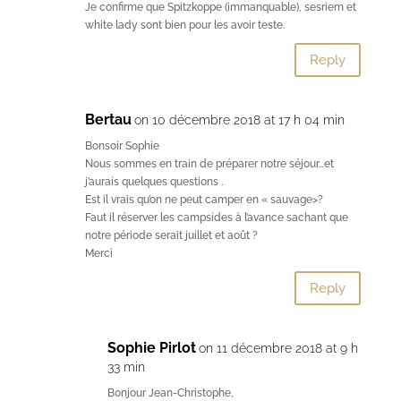
Je confirme que Spitzkoppe (immanquable), sesriem et
white lady sont bien pour les avoir teste.
Reply
Bertau
on 10 décembre 2018 at 17 h 04 min
Bonsoir Sophie
Nous sommes en train de préparer notre séjour…et
j’aurais quelques questions .
Est il vrais qu’on ne peut camper en « sauvage>?
Faut il réserver les campsides à l’avance sachant que
notre période serait juillet et août ?
Merci
Reply
Sophie Pirlot
on 11 décembre 2018 at 9 h
33 min
Bonjour Jean-Christophe,