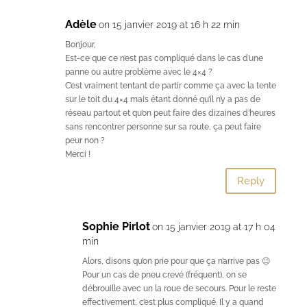
Adèle
on 15 janvier 2019 at 16 h 22 min
Bonjour,
Est-ce que ce n’est pas compliqué dans le cas d’une
panne ou autre problème avec le 4×4 ?
C’est vraiment tentant de partir comme ça avec la tente
sur le toit du 4×4 mais étant donné qu’il n’y a pas de
réseau partout et qu’on peut faire des dizaines d’heures
sans rencontrer personne sur sa route, ça peut faire
peur non ?
Merci !
Reply
Sophie Pirlot
on 15 janvier 2019 at 17 h 04
min
Alors, disons qu’on prie pour que ça n’arrive pas 😉
Pour un cas de pneu crevé (fréquent), on se
débrouille avec un la roue de secours. Pour le reste
effectivement, c’est plus compliqué. Il y a quand