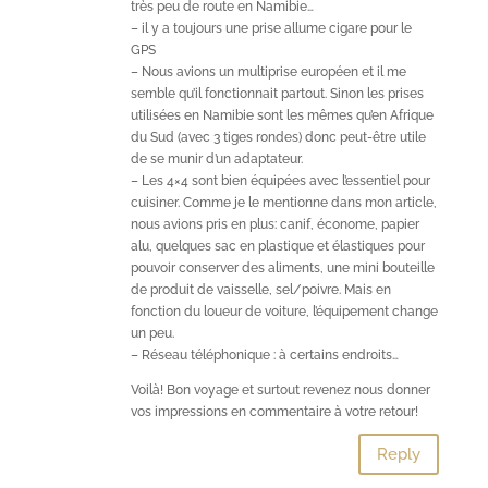
très peu de route en Namibie…
– il y a toujours une prise allume cigare pour le
GPS
– Nous avions un multiprise européen et il me
semble qu’il fonctionnait partout. Sinon les prises
utilisées en Namibie sont les mêmes qu’en Afrique
du Sud (avec 3 tiges rondes) donc peut-être utile
de se munir d’un adaptateur.
– Les 4×4 sont bien équipées avec l’essentiel pour
cuisiner. Comme je le mentionne dans mon article,
nous avions pris en plus: canif, économe, papier
alu, quelques sac en plastique et élastiques pour
pouvoir conserver des aliments, une mini bouteille
de produit de vaisselle, sel/poivre. Mais en
fonction du loueur de voiture, l’équipement change
un peu.
– Réseau téléphonique : à certains endroits…
Voilà! Bon voyage et surtout revenez nous donner
vos impressions en commentaire à votre retour!
Reply