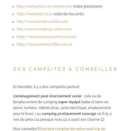
http://www.africa-on-wheels.com
(notre prestataire)
http://www.britz.co.za
(celui de nos amis)
http://www.desert-carhire.com
http://www.camping-carhire.com
https://www.savannacarhire.com.na
https://www.drivenamibia.com.na
DES CAMPSITES À CONSEILLER
En Namibie, il y a des campsites partout!
L’aménagement peut énormément varier
: cela va de
l’emplacement de camping
super équipé
(table et banc en
pierre, lumière, robinet d’eau, prise électrique, emplacement
pour le braai…) au
camping pratiquement sauvage
où il n’y a
rien de prévu ou presque mais ça a aussi son charme 😉
Pour connaitre l’
itinéraire complet de notre road trip en