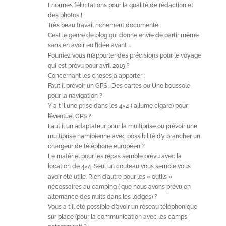
Enormes félicitations pour la qualité de rédaction et
des photos !
Très beau travail richement documenté.
C’est le genre de blog qui donne envie de partir même
sans en avoir eu l’idée avant …
Pourriez vous m’apporter des précisions pour le voyage
qui est prévu pour avril 2019 ?
Concernant les choses à apporter :
Faut il prévoir un GPS , Des cartes ou Une boussole
pour la navigation ?
Y a t il une prise dans les 4×4 ( allume cigare) pour
l’éventuel GPS ?
Faut il un adaptateur pour la multiprise ou prévoir une
multiprise namibienne avec possibilité d’y brancher un
chargeur de téléphone européen ?
Le matériel pour les repas semble prévu avec la
location de 4×4. Seul un couteau vous semble vous
avoir été utile. Rien d’autre pour les « outils »
nécessaires au camping ( que nous avons prévu en
alternance des nuits dans les lodges) ?
Vous a t il été possible d’avoir un réseau téléphonique
sur place (pour la communication avec les camps